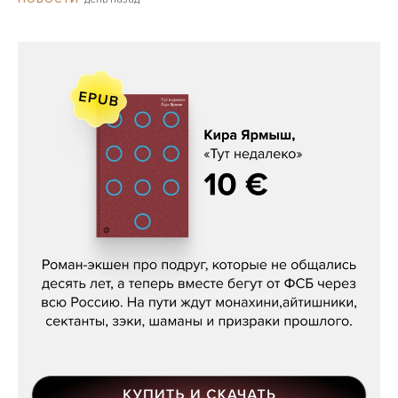
Кира Ярмыш, «Тут недалеко»