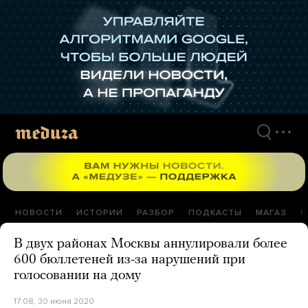
Перейти
к
материалам
НОВОСТИ
ИСТОРИИ
РАЗБОР
ПОДКАСТЫ
МАГАЗ
П
В двух районах Москвы аннулировали более
600 бюллетеней из-за нарушений при
голосовании на дому
17:08, 30 июня 2020