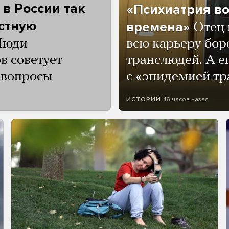
 в России так
«Психиатрия в
астную
времена»
Отец 
Люди
всю карьеру бор
в советует
транслюдей. А е
и вопросы
с «эпидемией тр
16 часов назад
ИСТОРИИ