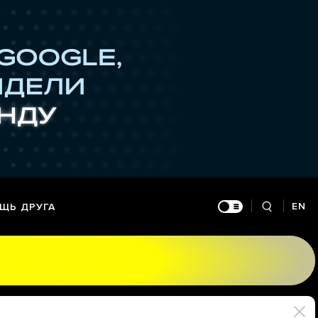
EN
ЩЬ ДРУГА