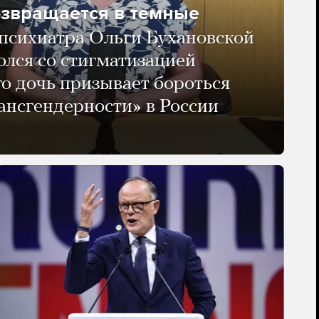
озвращается в темные
психиатра Ольги Бухановской
олся со стигматизацией
го дочь призывает бороться
ансгендерности» в России