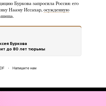
адицию Буркова запросила Россия: его
янку Нааму Иссахар,
осужденную
гашиша.
ксея Буркова
зит до 80 лет тюрьмы
DF
Напишите нам