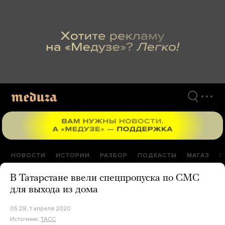
Перейти
к
материалам
НОВОСТИ
ИСТОРИИ
РАЗБОР
ПОДКАСТЫ
МАГАЗ
П
В Татарстане ввели спецпропуска по СМС
для выхода из дома
05:28, 1 апреля 2020
Источник:
ТАСС