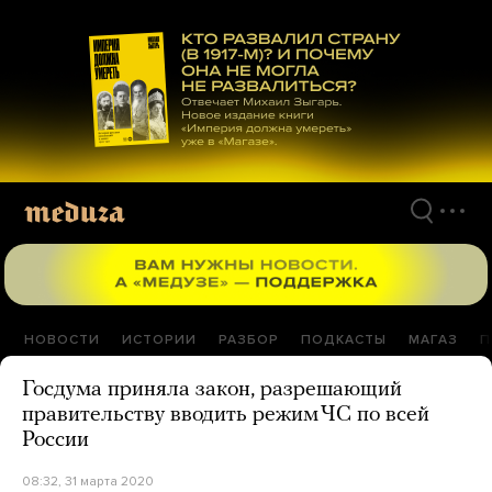
Перейти
к
материалам
НОВОСТИ
ИСТОРИИ
РАЗБОР
ПОДКАСТЫ
МАГАЗ
П
Госдума приняла закон, разрешающий
правительству вводить режим ЧС по всей
России
08:32, 31 марта 2020