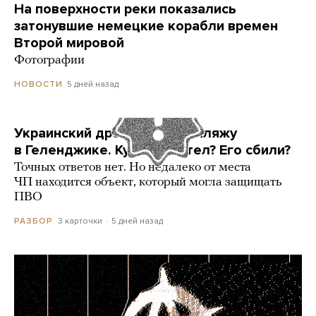
На поверхности реки показались
затонувшие немецкие корабли времен
Второй мировой
Фотографии
5 дней назад
НОВОСТИ
Украинский дрон попал по пляжу
в Геленджике. Куда он летел? Его сбили?
Точных ответов нет. Но недалеко от места
ЧП находится объект, который могла защищать
ПВО
3 карточки
5 дней назад
РАЗБОР