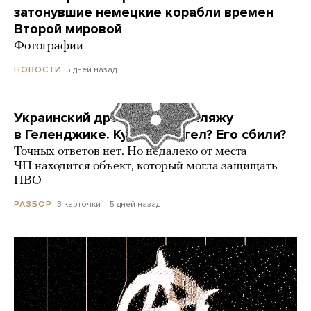
затонувшие немецкие корабли времен
Второй мировой
Фотографии
5 дней назад
НОВОСТИ
Украинский дрон попал по пляжу
в Геленджике. Куда он летел? Его сбили?
Точных ответов нет. Но недалеко от места
ЧП находится объект, который могла защищать
ПВО
3 карточки
5 дней назад
РАЗБОР