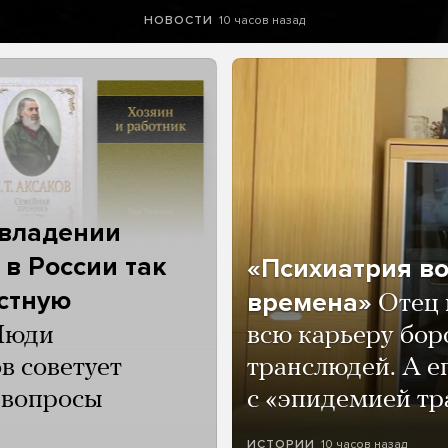
10 часов назад
НОВОСТИ
 владении
 в России так
«Психиатрия в
астную
времена»
Отец 
Люди
всю карьеру бор
в советует
транслюдей. А е
и вопросы
с «эпидемией тр
10 часов назад
ИСТОРИИ