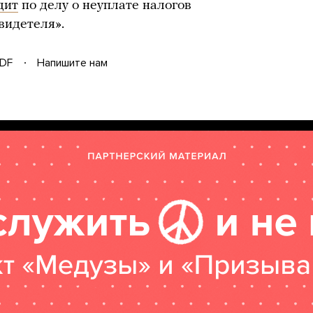
дит
по делу о неуплате налогов
видетеля».
DF
Напишите нам