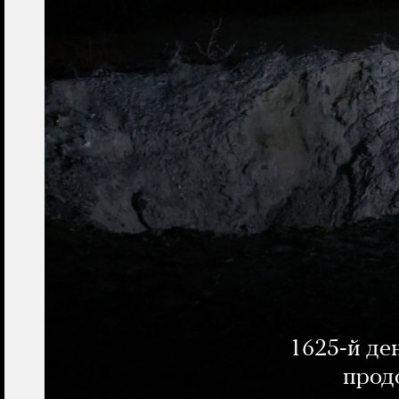
1625-й де
прод