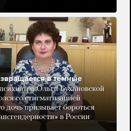
озвращается в темные
психиатра Ольги Бухановской
олся со стигматизацией
го дочь призывает бороться
ансгендерности» в России