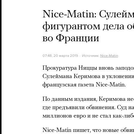
Nice-Matin: Сулей
фигурантом дела о
во Франции
07:48, 20 марта 2019
Источник:
Nice-Matin
Прокуратура Ниццы вновь заподо
Сулеймана Керимова в уклонении 
французская газета Nice-Matin.
По данным издания, Керимова нес
где предъявили обвинения. Суд на
миллионов евро и не стал как-либ
Nice-Matin пишет, что новые обв