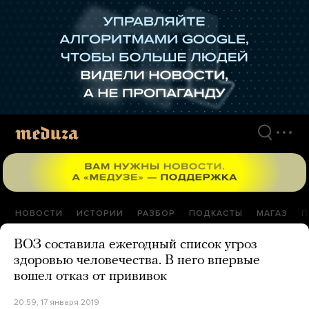
Перейти
к
материалам
НОВОСТИ
ИСТОРИИ
РАЗБОР
ПОДКАСТЫ
МАГАЗ
П
ВОЗ составила ежегодный список угроз
здоровью человечества. В него впервые
вошел отказ от прививок
20:59, 17 января 2019