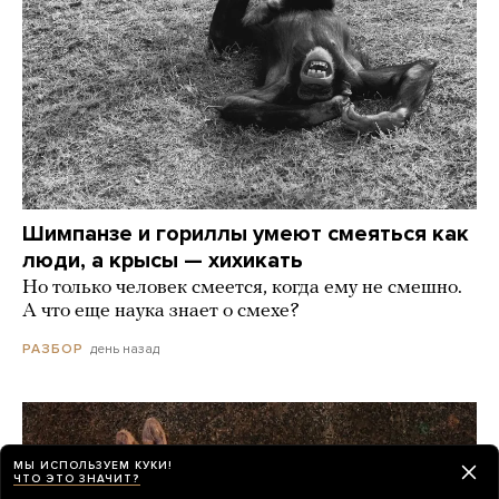
Шимпанзе и гориллы умеют смеяться как
люди, а крысы — хихикать
Но только человек смеется, когда ему не смешно.
А что еще наука знает о смехе?
день назад
РАЗБОР
МЫ ИСПОЛЬЗУЕМ КУКИ!
ЧТО ЭТО ЗНАЧИТ?