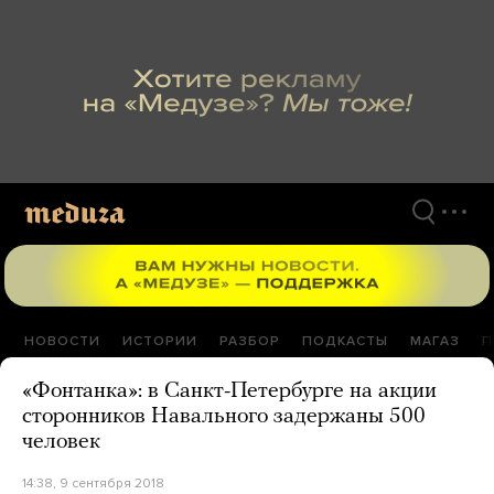
Перейти
к
материалам
НОВОСТИ
ИСТОРИИ
РАЗБОР
ПОДКАСТЫ
МАГАЗ
П
«Фонтанка»: в Санкт-Петербурге на акции
сторонников Навального задержаны 500
человек
14:38, 9 сентября 2018