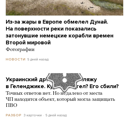
Из-за жары в Европе обмелел Дунай.
На поверхности реки показались
затонувшие немецкие корабли времен
Второй мировой
Фотографии
5 дней назад
НОВОСТИ
Украинский дрон попал по пляжу
в Геленджике. Куда он летел? Его сбили?
Точных ответов нет. Но недалеко от места
ЧП находится объект, который могла защищать
ПВО
3 карточки
5 дней назад
РАЗБОР