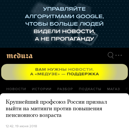
Перейти
к
материалам
НОВОСТИ
ИСТОРИИ
РАЗБОР
ПОДКАСТЫ
МАГАЗ
П
Крупнейший профсоюз России призвал
выйти на митинги против повышения
пенсионного возраста
12:42, 19 июня 2018