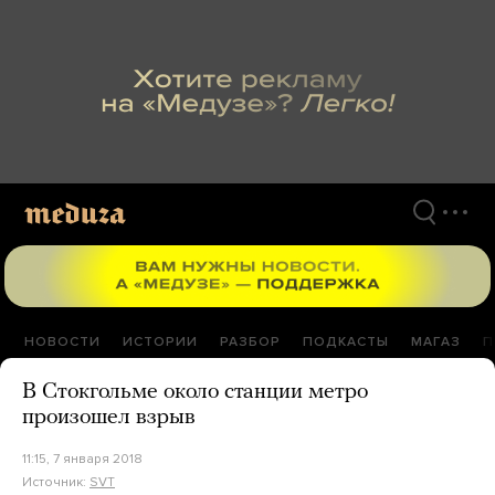
Перейти
к
материалам
НОВОСТИ
ИСТОРИИ
РАЗБОР
ПОДКАСТЫ
МАГАЗ
П
В Стокгольме около станции метро
произошел взрыв
11:15, 7 января 2018
Источник:
SVT