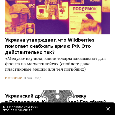
Украина утверждает, что Wildberries
помогает снабжать армию РФ. Это
действительно так?
«Медуза» изучила, какие товары заказывают для
фронта на маркетплейсах (спойлер: даже
пластиковые мешки для тел погибших)
3 дня назад
ИСТОРИИ
Украинский дрон попал по пляжу
в Геленджике. Куда он летел? Его сбили?
МЫ ИСПОЛЬЗУЕМ КУКИ!
Точных ответов нет. Но недалеко от места
ЧТО ЭТО ЗНАЧИТ?
ЧП находится объект, который могла защищать