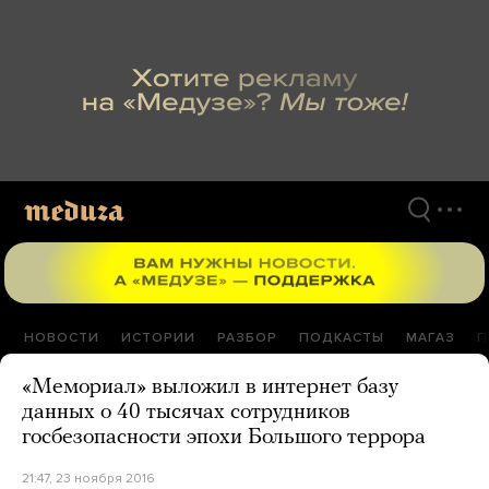
Перейти
к
материалам
НОВОСТИ
ИСТОРИИ
РАЗБОР
ПОДКАСТЫ
МАГАЗ
П
«Мемориал» выложил в интернет базу
данных о 40 тысячах сотрудников
госбезопасности эпохи Большого террора
21:47, 23 ноября 2016