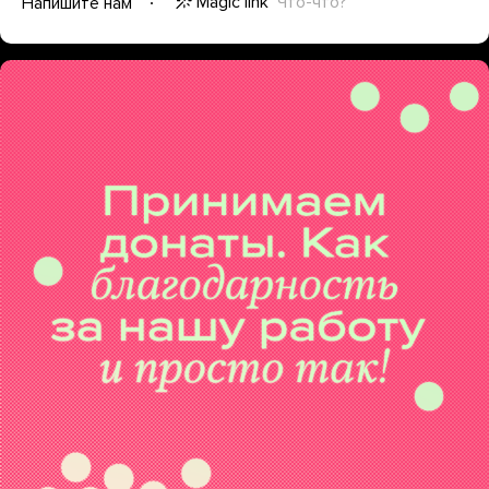
Magic link
Что-что?
Напишите нам