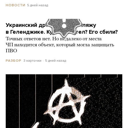
5 дней назад
НОВОСТИ
Украинский дрон попал по пляжу
в Геленджике. Куда он летел? Его сбили?
Точных ответов нет. Но недалеко от места
ЧП находится объект, который могла защищать
ПВО
3 карточки
5 дней назад
РАЗБОР