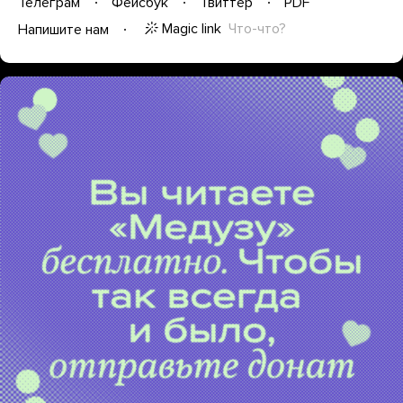
Телеграм
Фейсбук
Твиттер
PDF
Magic link
Что-что?
Напишите нам