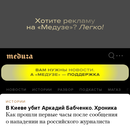
Перейти
к
материалам
НОВОСТИ
ИСТОРИИ
РАЗБОР
ПОДКАСТЫ
МАГАЗ
П
ИСТОРИИ
В Киеве убит Аркадий Бабченко. Хроника
Как прошли первые часы после сообщения
о нападении на российского журналиста