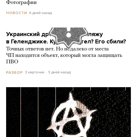
Фотографии
6 дней назад
НОВОСТИ
Украинский дрон попал по пляжу
в Геленджике. Куда он летел? Его сбили?
Точных ответов нет. Но недалеко от места
ЧП находится объект, который могла защищать
ПВО
3 карточки
5 дней назад
РАЗБОР