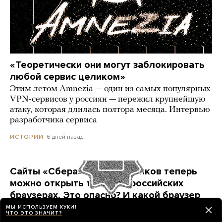
«Теоретически они могут заблокировать
любой сервис целиком»
Этим летом Amnezia — один из самых популярных
VPN-сервисов у россиян — пережил крупнейшую
атаку, которая длилась полтора месяца. Интервью
разработчика сервиса
6 дней назад
ИСТОРИИ
Сайты «Сбера» и других банков теперь
можно открыть только в российских
браузерах. Это опасно? И какой браузер
выбрать?
МЫ ИСПОЛЬЗУЕМ КУКИ!
ЧТО ЭТО ЗНАЧИТ?
Короткая инструкция для тех, кто опасается