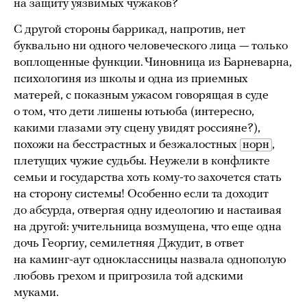
на защиту уязвимых чужаков?
С другой стороны баррикад, напротив, нет
буквально ни одного человеческого лица — только
воплощенные функции. Чиновница из Барневарна,
психологиня из школы и одна из приемных
матерей, с показным ужасом говорящая в суде
о том, что дети лишены ютьюба (интересно,
какими глазами эту сцену увидят россияне?),
похожи на бесстрастных и безжалостных
норн
,
плетущих чужие судьбы. Неужели в конфликте
семьи и государства хоть кому-то захочется стать
на сторону системы! Особенно если та доходит
до абсурда, отвергая одну идеологию и настаивая
на другой: учительница возмущена, что еще одна
дочь Георгиу, семилетняя Джудит, в ответ
на каминг-аут одноклассницы назвала однополую
любовь грехом и пригрозила той адскими
муками.