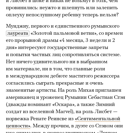
и Лисбет в шоке и никак не возьмут в толк, чем
провинились: неужто и шлепнуть или залепить
оплеуху непослушному ребенку теперь нельзя?
Мунджиу, первого и единственного румынского
лауреата
«Золотой пальмовой ветви», со времен
его прорывной драмы «4 месяца, 3 недели и 2
дня» интересуют государственные запреты
и попытки частных лиц сопротивляться системе.
Нет ничего удивительного ни в выбранном
им материале, ни в том, что главные роли
в международном дебюте маститого режиссера
согласились сыграть прекрасные и очень
знаменитые артисты. На роль Михая приглашен
американец и уроженец Румынии Себастиан Стэн
(дважды номинант «Оскара», а также Зимний
солдат из вселенной Marvel), на роль Лисбет —
норвежка Ренате Реинсве из
«Сентиментальной
ценности»
. Между прочим, в дуэте со Стэном они