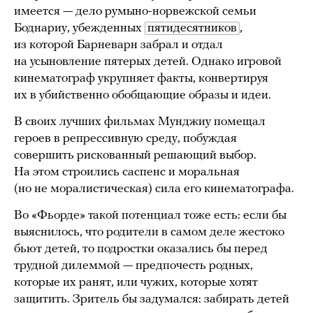
имеется — дело румыно-норвежской семьи
Боднариу, убежденных
пятидесятников
,
из которой Барневарн забрал и отдал
на усыновление пятерых детей. Однако игровой
кинематограф укрупняет факты, конвертируя
их в убийственно обобщающие образы и идеи.
В своих лучших фильмах Мунджиу помещал
героев в репрессивную среду, побуждая
совершить рискованный решающий выбор.
На этом строились саспенс и моральная
(но не моралистическая) сила его кинематографа.
Во «Фьорде» такой потенциал тоже есть: если бы
выяснилось, что родители в самом деле жестоко
бьют детей, то подростки оказались бы перед
трудной дилеммой — предпочесть родных,
которые их ранят, или чужих, которые хотят
защитить. Зритель бы задумался: забирать детей