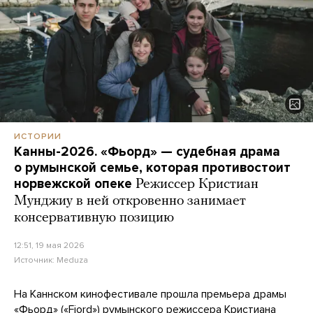
ИСТОРИИ
Канны-2026. «Фьорд» — судебная драма
о румынской семье, которая противостоит
норвежской опеке
Режиссер Кристиан
Мунджиу в ней откровенно занимает
консервативную позицию
12:51, 19 мая 2026
Источник:
Meduza
На Каннском кинофестивале прошла премьера драмы
«Фьорд» («Fjord») румынского режиссера Кристиана