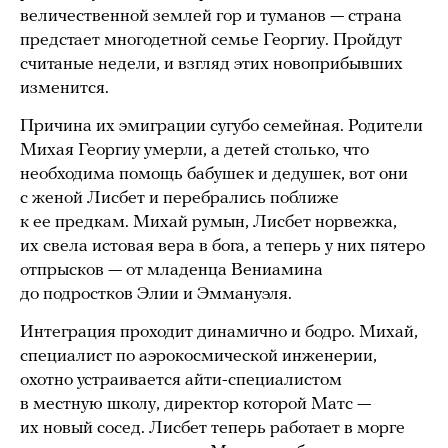
величественной землей гор и туманов — страна
предстает многодетной семье Георгиу. Пройдут
считаные недели, и взгляд этих новоприбывших
изменится.
Причина их эмиграции сугубо семейная. Родители
Михая Георгиу умерли, а детей столько, что
необходима помощь бабушек и дедушек, вот они
с женой Лисбет и перебрались поближе
к ее предкам. Михай румын, Лисбет норвежка,
их свела истовая вера в бога, а теперь у них пятеро
отпрысков — от младенца Вениамина
до подростков Элии и Эммануэля.
Интеграция проходит динамично и бодро. Михай,
специалист по аэрокосмической инженерии,
охотно устраивается айти-специалистом
в местную школу, директор которой Матс —
их новый сосед. Лисбет теперь работает в морге