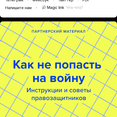
Magic link
Что-что?
Напишите нам