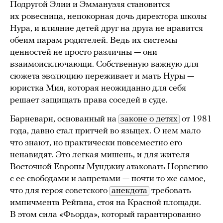
Подругой Элии и Эммануэля становится
их ровесница, непокорная дочь директора школы
Нура, и влияние детей друг на друга не нравится
обеим парам родителей. Ведь их системы
ценностей не просто различны — они
взаимоисключающи. Собственную важную для
сюжета эволюцию переживает и мать Нуры —
юристка Мия, которая неожиданно для себя
решает защищать права соседей в суде.
Барневарн, основанный на
законе о детях
от 1981
года, давно стал притчей во языцех. О нем мало
что знают, но практически повсеместно его
ненавидят. Это легкая мишень, и для жителя
Восточной Европы Мунджиу атаковать Норвегию
с ее свободами и запретами — почти то же самое,
что для героя советского
анекдота
требовать
импичмента Рейгана, стоя на Красной площади.
В этом сила «Фьорда», который гарантированно