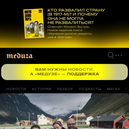
Перейти
к
материалам
НОВОСТИ
ИСТОРИИ
РАЗБОР
ПОДКАСТЫ
МАГАЗ
П