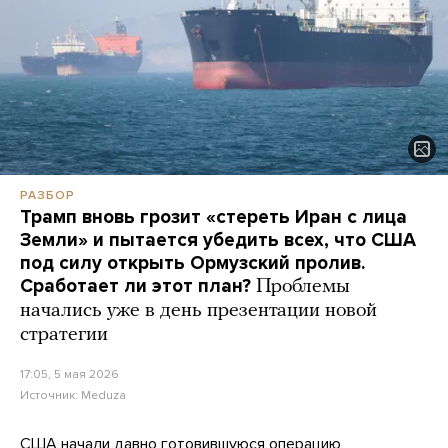
РАЗБОР
Трамп вновь грозит «стереть Иран с лица
Земли» и пытается убедить всех, что США
под силу открыть Ормузский пролив.
Сработает ли этот план?
Проблемы
начались уже в день презентации новой
стратегии
17:05, 5 мая 2026
Источник:
Meduza
США
начали
давно готовившуюся операцию