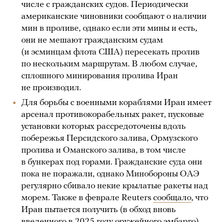
числе с гражданских судов. Периодически
американские чиновники сообщают о наличии
мин в проливе, однако если эти мины и есть,
они не мешают гражданским судам
(и эсминцам флота США) пересекать пролив
по нескольким маршрутам. В любом случае,
сплошного минирования пролива Иран
не производил.
Для борьбы с военными кораблями Иран имеет
арсенал противокорабельных ракет, пусковые
установки которых рассредоточены вдоль
побережья Персидского залива, Ормузского
пролива и Оманского залива, в том числе
в бункерах под горами. Гражданские суда они
пока не поражали, однако Минобороны ОАЭ
регулярно сбивало некие крылатые ракеты над
морем. Также в феврале Reuters
сообщало
, что
Иран пытается получить (в обход вновь
введенного в 2025 году оружейного эмбарго)