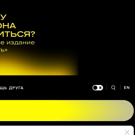
EN
ЩЬ ДРУГА