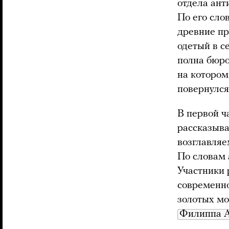
отдела ант
По его сло
древние п
одетый в с
полна бюро
на котором
повернулся
В первой ч
рассказыва
возглавляе
По словам 
Участники 
современно
золотых мо
Филиппа 