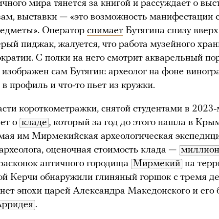
ичного мира тянется за книгой и рассуждает о выс
вам, выставки — «это возможность манифестации 
редметы». Оператор
снимает
Бутягина снизу вверх
ерый пиджак, жалуется, что работа музейного хра
кратии. С полки на него смотрит акварельный пор
 изображен сам Бутягин: археолог на фоне виногр
 в профиль и что-то пьет из кружки.
асти короткометражки, снятой студентами в 2023-
ет о
кладе
, который за год до этого нашла в Кры
мая им Мирмекийская археологическая экспедици
археолога, оценочная стоимость клада —
миллион
раскопок античного городища
Мирмекий
на терр
й Керчи обнаружили глиняный горшок с тремя д
нет эпохи царей Александра Македонского и его 
Арридея
.