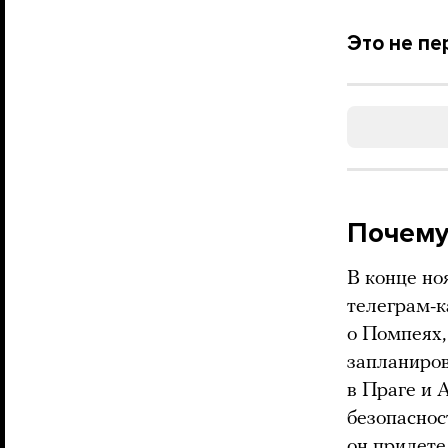
Это не п
Почему
В конце но
телеграм-к
о Помпеях,
запланиро
в Праге и 
безопаснос
он прилете