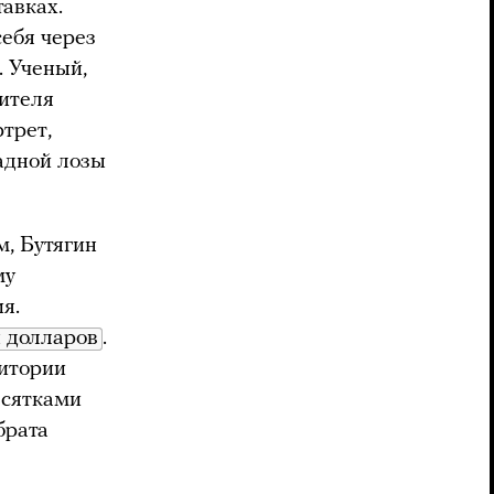
тавках.
себя через
. Ученый,
нителя
трет,
адной лозы
м, Бутягин
му
я.
 долларов
.
итории
есятками
брата