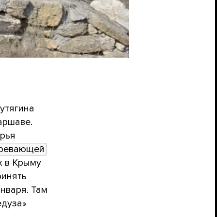
утягина
аршаве.
рья
ревающей
х в Крыму
ринять
января. Там
едуза»
 —