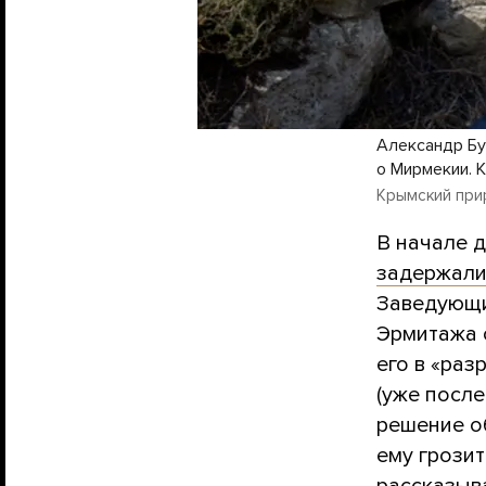
Александр Бу
о Мирмекии. К
Крымский прир
В начале 
задержал
Заведующи
Эрмитажа 
его в «раз
(уже после
решение об
ему грозит
рассказыва