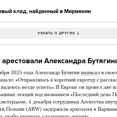
ервый клад, найденный в Мирмекии
УЗНАТЬ О ДРУГИХ
 арестовали Александра Бутягин
ября 2025 года Александр Бутягин
написал
в свое
анале: «Отправляюсь в короткий евротур с расска
 надеюсь везде успеть». В Европе он провел две и
ванных лекций под названием «Последний день 
Амстердаме. 4 декабря сотрудники Агентства вну
ти Польши (ABW) задержали археолога в Варшаве
л, чтобы прочесть следующую лекцию.