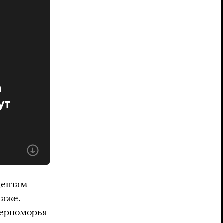
а
ут
дентам
таже.
черноморья