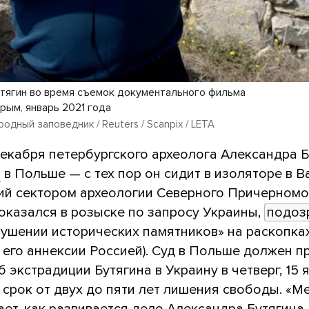
тягин во время съемок документального фильма
рым, январь 2021 года
одный заповедник / Reuters / Scanpix / LETA
декабря петербургского археолога Александра Б
и
в Польше — с тех пор он сидит в изоляторе в В
й сектором археологии Северного Причерномо
оказался в розыске по запросу Украины,
подоз
рушении исторических памятников» на раскопка
 его аннексии Россией). Суд в Польше должен п
 экстрадиции Бутягина в Украину в четверг, 15 
 срок от двух до пяти лет лишения свободы. «М
ет, как развивается дело Александра Бутягина