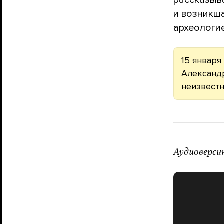
и возникша
археологи
15 января
Александр
неизвестн
Аудиоверси