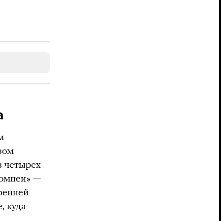
а
м
зом
з четырех
Помпеи» —
тренней
, куда