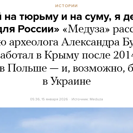
ИСТОРИИ
 на тюрьму и на суму, я д
для России»
«Медуза» рас
ю археолога Александра Бу
аботал в Крыму после 2014
в Польше — и, возможно, б
в Украине
05:36, 15 января 2026
Источник:
Meduza