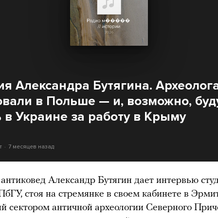
ия Александра Бутягина. Археолог
овали в Польше — и, возможно, буд
ь в Украине за работу в Крыму
т
7 месяцев назад
 антиковед Александр Бутягин дает интервью сту
бГУ, стоя на стремянке в своем кабинете в Эрми
й сектором античной археологии Северного При