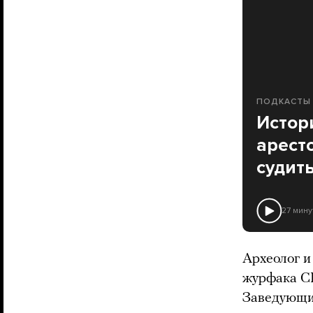
ПОДКАСТЫ
Истор
арест
судит
27 мину
Археолог и
журфака СП
Заведующи