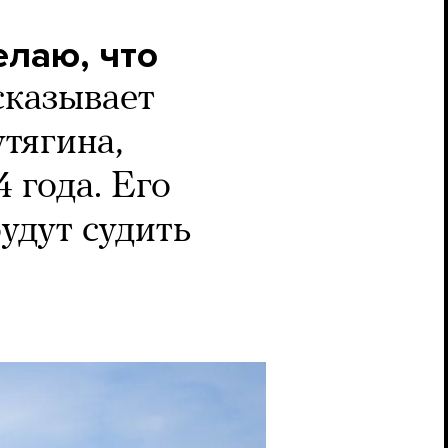
елаю, что
сказывает
тягина,
 года. Его
удут судить