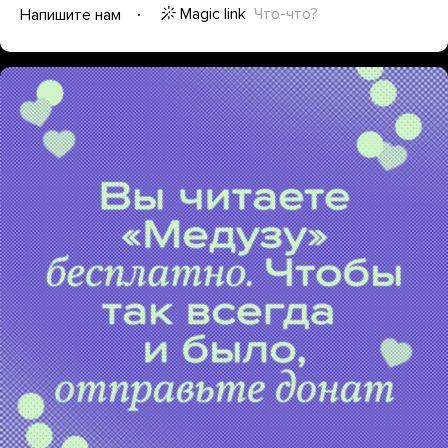
Magic link
Что-что?
Напишите нам