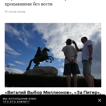
пропавшими без вести
10 часов назад
«Виталий Выбор Миллионов», «За Питер»,
«Транспорт СПб» — так теперь
МЫ ИСПОЛЬЗУЕМ КУКИ!
ЧТО ЭТО ЗНАЧИТ?
называются телеграм-каналы