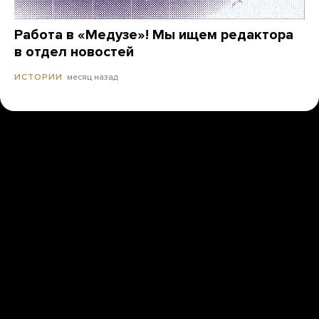
Работа в «Медузе»! Мы ищем редактора
в отдел новостей
месяц назад
ИСТОРИИ