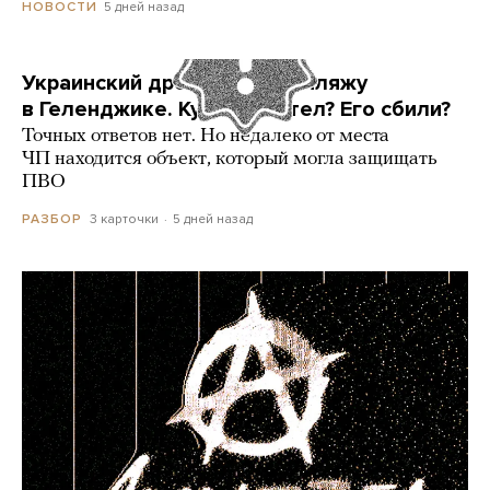
5 дней назад
НОВОСТИ
Украинский дрон попал по пляжу
в Геленджике. Куда он летел? Его сбили?
Точных ответов нет. Но недалеко от места
ЧП находится объект, который могла защищать
ПВО
3 карточки
5 дней назад
РАЗБОР