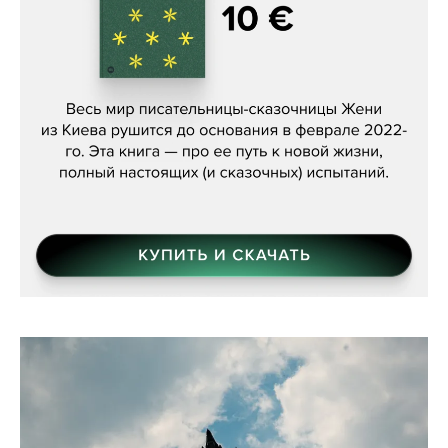
Женя Бережная, «(Не) о войне»