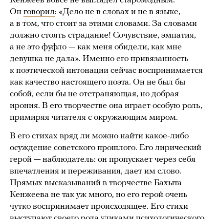
Кенжеев вовсе не выглядел старомодным.
Он
говорил
: «Дело не в словах и не в языке,
а в том, что стоит за этими словами. За словами
должно стоять страдание! Сочувствие, эмпатия,
а не это фуфло — как меня обидели, как мне
девушка не дала». Именно его привязанность
к поэтической интонации сейчас воспринимается
как качество настоящего поэта. Он не был бы
собой, если бы не отстраняющая, но добрая
ирония. В его творчестве она играет особую роль,
примиряя читателя с окружающим миром.
В его стихах вряд ли можно найти какое-либо
осуждение советского прошлого. Его лирический
герой — наблюдатель: он пропускает через себя
впечатления и переживания, дает им слово.
Прямых высказываний в творчестве Бахыта
Кенжеева не так уж много, но его герой очень
чутко воспринимает происходящее. Его стихи
выступают своего рода уликами психологического