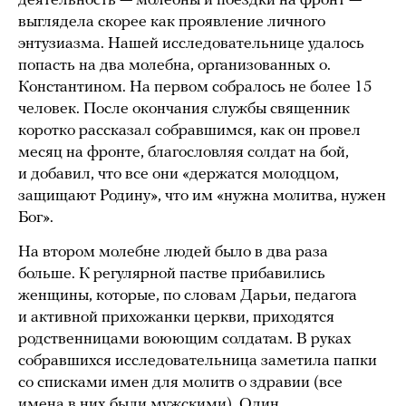
деятельность — молебны и поездки на фронт —
выглядела скорее как проявление личного
энтузиазма. Нашей исследовательнице удалось
попасть на два молебна, организованных о.
Константином. На первом собралось не более 15
человек. После окончания службы священник
коротко рассказал собравшимся, как он провел
месяц на фронте, благословляя солдат на бой,
и добавил, что все они «держатся молодцом,
защищают Родину», что им «нужна молитва, нужен
Бог».
На втором молебне людей было в два раза
больше. К регулярной пастве прибавились
женщины, которые, по словам Дарьи, педагога
и активной прихожанки церкви, приходятся
родственницами воюющим солдатам. В руках
собравшихся исследовательница заметила папки
со списками имен для молитв о здравии (все
имена в них были мужскими). Один