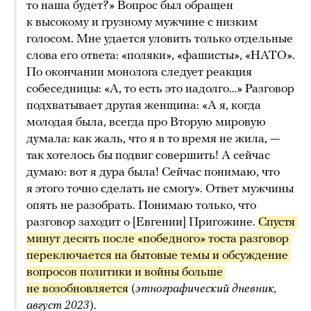
то наша будет?» Вопрос был обращен
к высокому и грузному мужчине с низким
голосом. Мне удается уловить только отдельные
слова его ответа: «поляки», «фашисты», «НАТО».
По окончании монолога следует реакция
собеседницы: «А, то есть это надолго…» Разговор
подхватывает другая женщина: «А я, когда
молодая была, всегда про Вторую мировую
думала: как жаль, что я в то время не жила, —
так хотелось бы подвиг совершить! А сейчас
думаю: вот я дура была! Сейчас понимаю, что
я этого точно сделать не смогу». Ответ мужчины
опять не разобрать. Понимаю только, что
разговор заходит о [Евгении] Пригожине.
Спустя 
минут десять после «победного» тоста разговор 
переключается на бытовые темы и обсуждение 
вопросов политики и войны больше 
не возобновляется
(
этнографический дневник,
август 2023
).