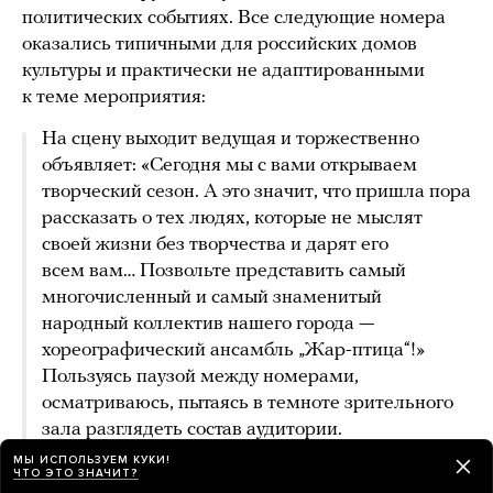
политических событиях. Все следующие номера
оказались типичными для российских домов
культуры и практически не адаптированными
к теме мероприятия:
На сцену выходит ведущая и торжественно
объявляет: «Сегодня мы с вами открываем
творческий сезон. А это значит, что пришла пора
рассказать о тех людях, которые не мыслят
своей жизни без творчества и дарят его
всем вам… Позвольте представить самый
многочисленный и самый знаменитый
народный коллектив нашего города —
хореографический ансамбль „Жар-птица“!»
Пользуясь паузой между номерами,
осматриваюсь, пытаясь в темноте зрительного
зала разглядеть состав аудитории.
Подавляющее большинство — пенсионеры.
МЫ ИСПОЛЬЗУЕМ КУКИ!
ЧТО ЭТО ЗНАЧИТ?
Несколько молодых женщин — вероятно, мамы