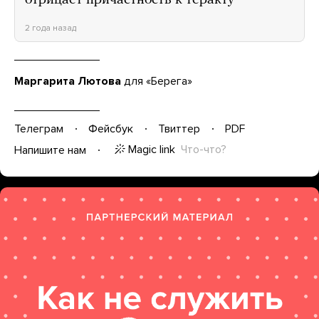
отрицает причастность к теракту
2 года назад
Маргарита Лютова
для «Берега»
Телеграм
Фейсбук
Твиттер
PDF
Magic link
Что-что?
Напишите нам