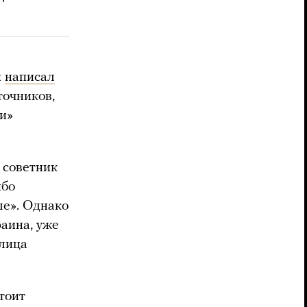
й
написал
точников,
и»
 советник
ибо
ле». Однако
раина, уже
 лица
тоит