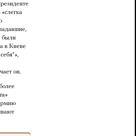
президенте
 «слегка
о
падавшие,
а были
а в Киеве
себя“»,
чает он.
более
та»
 армию
ивают