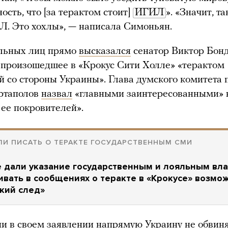
ость, что [за терактом стоит]
ИГИЛ
». «Значит, т
Л. Это хохлы», — написала Симоньян.
льных лиц прямо
высказался
сенатор Виктор Бонд
произошедшее в «Крокус Сити Холле» «терактом
й со стороны Украины». Глава думского комитета 
ртаполов
назвал
«главными заинтересованными» в
 ее покровителей».
ЛИ ПИСАТЬ О ТЕРАКТЕ ГОСУДАРСТВЕННЫМ СМИ
 дали указание государственным и лояльным вл
вать в сообщениях о теракте в «Крокусе» возмо
кий след»
 в своем заявлении напрямую Украину не обвиня