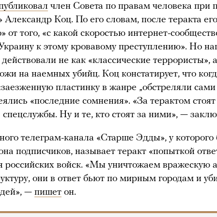
публиковал
член Совета по правам человека при 
» Александр Коц. По его словам, после теракта его
» от того, «с какой скоростью интернет-сообществ
Украину к этому кровавому преступлению». Но на
 действовали не как «классические террористы», 
ожи на наемных убийц. Коц констатирует, что когд
«заезженную пластинку в жанре „обстреляли сами 
сеялись «последние сомнения». «За терактом стоят
 спецслужбы. Ну и те, кто стоят за ними», — заклю
ного телеграм-канала «Старше Эдды», у которого 
на подписчиков, называет теракт «попыткой отве
я российских войск. «Мы уничтожаем вражескую
уктуру, они в ответ бьют по мирным городам и уб
дей», —
пишет
он.