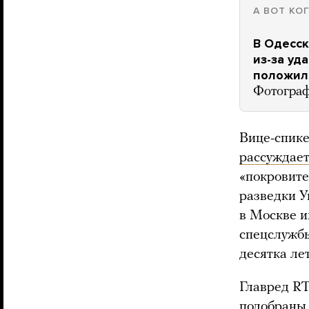
А ВОТ КО
В Одесск
из-за уд
положили
Фотогра
Вице-спик
рассуждае
«покровите
разведки У
в Москве и
спецслужбы
десятка лет
Главред R
подобраны 