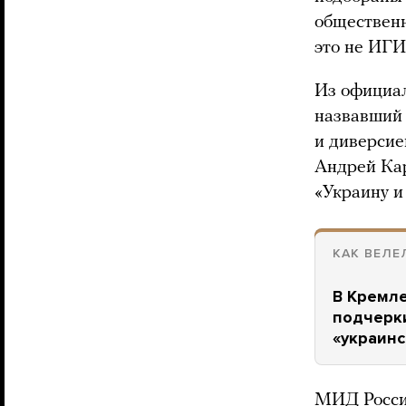
общественн
это не ИГИ
Из официа
назвавший 
и диверсие
Андрей Ка
«Украину и
КАК ВЕЛЕ
В Кремле
подчерки
«украинс
МИД России