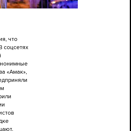
ия, что
 В соцсетях
й
анонимные
ва «Амак»,
редприняли
ем
рили
ии
истов
дке
цают.