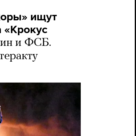
коры» ищут
а «Крокус
тин и ФСБ.
теракту