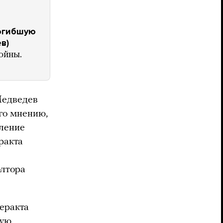
погибшую
в)
ойны.
Медведев
его мнению,
вление
ракта
олтора
теракта
вую