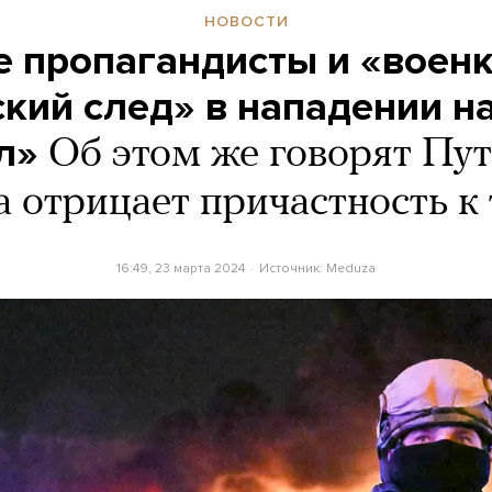
НОВОСТИ
е пропагандисты и «воен
кий след» в нападении н
л»
Об этом же говорят Пу
а отрицает причастность к 
16:49, 23 марта 2024
Источник:
Meduza