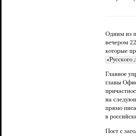
Одним из п
вечером 22
которые пр
«Русского 
Главное уп
главы Офис
причастнос
на следующ
прямо писа
в российс
Пост с заг