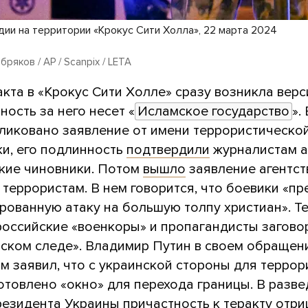
дии на территории «Крокус Сити Холла», 22 марта 2024
ряков / AP / Scanpix / LETA
кта в «Крокус Сити Холле» сразу возникла верс
ность за него несет «
Исламское государство
».
ликовано заявление от имени террористическо
ки, его подлинность
подтвердили
журналистам 
кие чиновники. Потом
вышло
заявление агентст
 террористам. В нем говорится, что боевики «п
рованную атаку на большую толпу христиан». Т
 российские «военкоры» и пропагандисты загово
нском следе». Владимир Путин в своем обращен
м заявил, что с украинской стороны для террор
отовлено «окно» для перехода границы. В разве
езидента Украины причастность к теракту отри