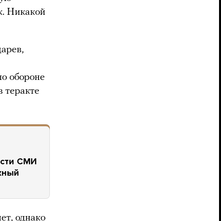
ак. Никакой
арев,
по обороне
 теракте
асти СМИ
жный
ет, однако