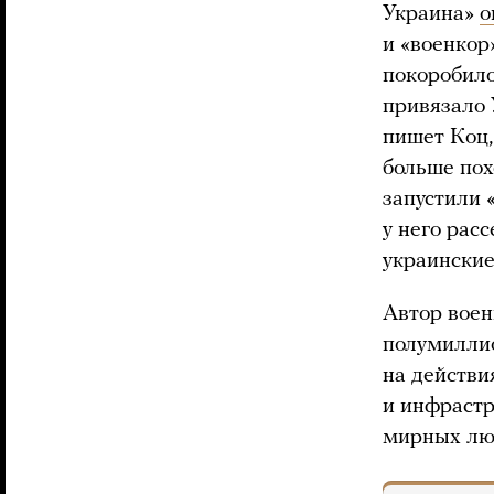
Украина»
о
и «военкор
покоробило
привязало 
пишет Коц,
больше пох
запустили 
у него рас
украинские
Автор воен
полумиллио
на действи
и инфрастр
мирных лю