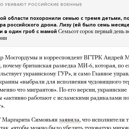
ГО УБИВАЮТ РОССИЙСКИЕ ВОЕННЫЕ
ой области похоронили семью с тремя детьми, 
ара российского дрона. Лизу (ей было семь месяце
 в один гроб с мамой
Семьсот сорок первый день в
фии
ер Мосгордумы и корреспондент ВГТРК Андрей 
т
, почему британская разведка МИ-6, которая, по 
льствует украинскому ГУР», и само Главное упра
краины «выбрали для исполнения чудовищного те
менно что мигрантов». По его версии, украинские
 «активно работают с исламскими радикалами п
».
T Маргарита Симоньян
заявила
, что исполнители 
так, «чтобы можно было убедить туповатую миро