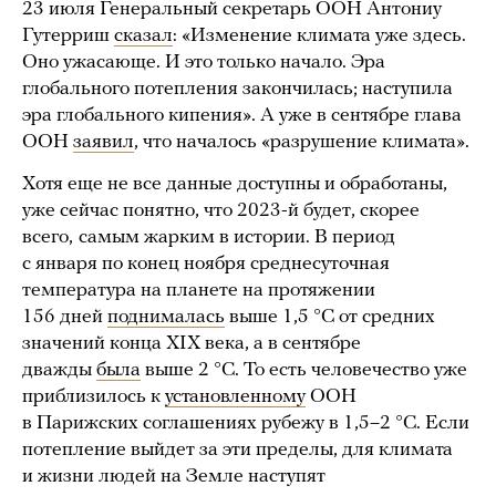
23 июля Генеральный секретарь ООН Антониу
Гутерриш
сказал
: «Изменение климата уже здесь.
Оно ужасающе. И это только начало. Эра
глобального потепления закончилась; наступила
эра глобального кипения». А уже в сентябре глава
ООН
заявил
, что началось «разрушение климата».
Хотя еще не все данные доступны и обработаны,
уже сейчас понятно, что 2023-й будет, скорее
всего,
самым жарким в истории. В период
с января по конец ноября среднесуточная
температура на планете на протяжении
156 дней
поднималась
выше 1,5 °C от средних
значений конца XIX века, а в сентябре
дважды
была
выше 2 °C. То есть человечество уже
приблизилось к
установленному
ООН
в Парижских соглашениях рубежу в 1,5–2 °C. Если
потепление выйдет за эти пределы, для климата
и жизни людей на Земле наступят