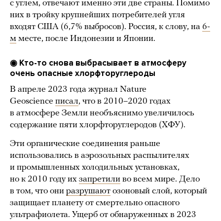
с углем, отвечают именно эти две страны. Помимо
них в тройку крупнейших потребителей угля
входят США (6,7% выбросов). Россия, к слову, на
6-
м
месте, после Индонезии и Японии.
◉ Кто-то снова выбрасывает в атмосферу
очень опасные хлорфторуглероды
В апреле 2023 года журнал Nature
Geoscience
писал
, что в 2010–2020 годах
в атмосфере Земли необъяснимо увеличилось
содержание пяти хлорфторуглеродов (ХФУ).
Эти органические соединения раньше
использовались в аэрозольных распылителях
и промышленных холодильных установках,
но к 2010 году их
запретили
во всем мире. Дело
в том, что они
разрушают
озоновый слой, который
защищает планету от смертельно опасного
ультрафиолета. Ущерб от обнаруженных в 2023