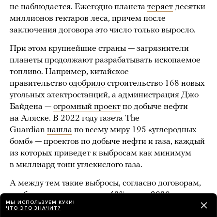
не наблюдается. Ежегодно планета
теряет
десятки
миллионов гектаров леса, причем после
заключения договора это число только выросло.
При этом крупнейшие страны — загрязнители
планеты продолжают разрабатывать ископаемое
топливо. Например, китайское
правительство
одобрило
строительство 168 новых
угольных электростанций, а администрация Джо
Байдена —
огромный проект
по добыче нефти
на Аляске. В 2022 году газета The
Guardian
нашла
по всему миру 195 «углеродных
бомб» — проектов по добыче нефти и газа, каждый
из которых приведет к выбросам как минимум
в миллиард тонн углекислого газа.
А между тем такие выбросы, согласно договорам,
необходимо сократить на
43%
уже к 2030 году.
МЫ ИСПОЛЬЗУЕМ КУКИ!
Но нынешними темпами они к этому времени
ЧТО ЭТО ЗНАЧИТ?