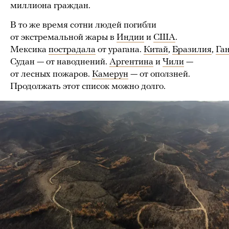
миллиона граждан.
В то же время сотни людей погибли
от экстремальной жары в
Индии
и
США
.
Мексика
пострадала
от урагана.
Китай
,
Бразилия
,
Га
Судан — от наводнений.
Аргентина
и
Чили
—
от лесных пожаров.
Камерун
— от оползней.
Продолжать этот список можно долго.