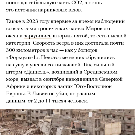
поглощают бо́льшую часть CO2, а огонь —
это
источник
парниковых газов.
Также в 2023 году впервые за время наблюдений
во всех семи тропических частях Мирового
океана
зародились
штормы пятой, то есть высшей
категории. Скорость ветра в них достигала почти
300 километров в час — как у болидов
«Формулы-1». Некоторые из них обрушились
на сушу и унесли сотни жизней. Так, сильный
шторм «Даниэль», возникший в Средиземном
море,
вызвал
в сентябре наводнения в Северной
Африке и некоторых частях Юго-Восточной
Европы. В Ливии он убил, по разным
данным,
от 2
до 11 тысяч человек.