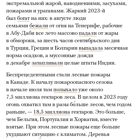
экстремальной жарой, наводнениями, засухами,
пожарами и ураганами. Жаркий 2023-й
был
богат
на них: в августе люди
семьями
бежали
от огня на Тенерифе, рабочие
в Абу-Даби все лето массово
падали
от жары
в обмороки, за шесть часов сентябрьского дня
в Турции, Греции и Болгарии
выпадала
месячная
норма осадков, а муссонные дожди
в декабре
затапливали
целые штаты Индии.
Беспрецедентными стали лесные пожары
в Канаде. К началу пожароопасного сезона
в начале июля там
полыхало
уже около
7,5 миллиона гектаров леса. В целом в 2023 году
огонь охватил там в разы бо́льше лесов, чем годом
раньше, —
18,5 миллиона
гектаров. Это больше,
чем Бельгия, Португалия и Хорватия, вместе
взятые. При этом лесные пожары еще больше
ухудшают ситуацию с климатом. Деревья