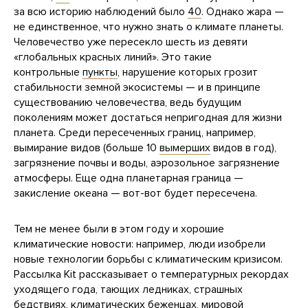
за всю историю наблюдений было
40
. Однако жара —
не единственное, что нужно знать о климате планеты.
Человечество уже пересекло шесть из девяти
«глобальных красных линий». Это такие
контрольные
пункты
, нарушение которых грозит
стабильности земной экосистемы — и в принципе
существованию человечества, ведь будущим
поколениям может достаться непригодная для жизни
планета. Среди пересеченных границ, например,
вымирание видов (больше 10
вымерших
видов в год),
загрязнение почвы и воды, аэрозольное загрязнение
атмосферы. Еще одна планетарная граница —
закисление океана — вот-вот будет пересечена.
Тем не менее были в этом году и хорошие
климатические новости: например, люди изобрели
новые технологии борьбы с климатическим кризисом.
Рассылка Kit рассказывает о температурных рекордах
уходящего года, тающих ледниках, страшных
бедствиях, климатических беженцах, мировой