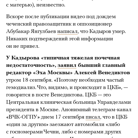
с матерью), неизвестно.
Вскоре после публикации видео под дождем
чеченский правозащитник и оппозиционер
Абубакар Янгулбаев
написал
, что Кадыров умер.
Никаких подтверждений этой информации
он не привел.
У Кадырова «типичная тяжелая почечная
недостаточность»,
заявил
бывший главный
редактор «Эха Москвы» Алексей Венедиктов
утром 18 сентября. «Поэтому необходим частый
гемодиализ. Что, видимо, и происходит в ЦКБ», —
говорится в посте Венедиктова. ЦКБ — это
Центральная клиническая больница Управделами
президента в Москве. Анонимный телеграм-канал
«ВЧК-ОГПУ» днем 17 сентября
писал
, что в ЦКБ
«один за другим» заезжают автомобили «либо
с госномерами Чечни, либо с номерами других