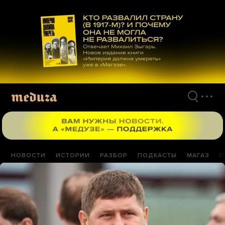
Перейти
к
материалам
НОВОСТИ
ИСТОРИИ
РАЗБОР
ПОДКАСТЫ
МАГАЗ
П