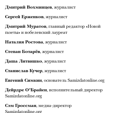
Дмитрий Вохминцев
, журналист
Сергей Ерженков
, журналист
Дмитрий Муратов
, главный редактор «Новой
газеты» и нобелевский лауреат
Наталия Ростова
, журналист
Степан Ботарёв
, журналист
Даша Литвишко
, журналист
Станислав Кучер
, журналист
Евгений Симкин
, основатель Samizdatonline.org
Дейрдре ОʼБрайен
, исполнительный директор
Samizdatonline.org
Сэм Гроссман
, медиа-директор
Samizdatonline.org