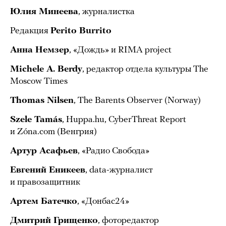
Юлия Минеева
, журналистка
Редакция
Perito Burrito
Анна Немзер
, «Дождь» и RIMA project
Michele A. Berdy
, редактор отдела культуры The
Moscow Times
Thomas Nilsen
, The Barents Observer (Norway)
Szele Tamás
, Huppa.hu, CyberThreat Report
и Zóna.com (Венгрия)
Артур Асафьев
, «Радио Свобода»
Евгений Еникеев
, data-журналист
и правозащитник
Артем Батечко
, «Донбас24»
Дмитрий Грищенко
, фоторедактор