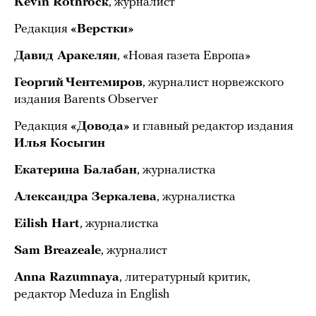
Kevin Rothrock
, журналист
Редакция
«Верстки»
Давид Аракелян
, «Новая газета Европа»
Георгий Чентемиров
, журналист норвежского
издания Barents Observer
Редакция
«Довода»
и главный редактор издания
Илья Косыгин
Екатерина Балабан
, журналистка
Александра Зеркалева
, журналистка
Eilish Hart
, журналистка
Sam Breazeale
, журналист
Anna Razumnaya
, литературный критик,
редактор Meduza in English