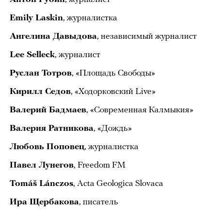
Emily Laskin
, журналистка
Ангелина Давыдова
, независимый журналист
Lee Selleck
, журналист
Руслан Тотров
, «Площадь Свободы»
Кирилл Седов
, «Ходорковский Live»
Валерий Бадмаев
, «Современная Калмыкия»
Валерия Ратникова
, «Дождь»
Любовь Поповец
, журналистка
Павел Лунегов
, Freedom FM
Tomáš Lánczos
, Acta Geologica Slovaca
Ира Щербакова
, писатель