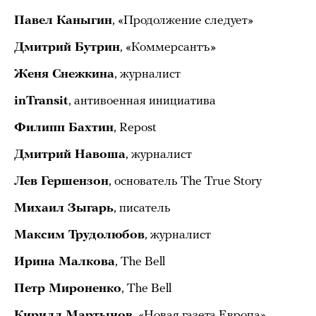
Павел Каныгин
, «Продолжение следует»
Дмитрий Бутрин
, «Коммерсантъ»
Женя Снежкина
, журналист
inTransit
, антивоенная инициатива
Филипп Бахтин
, Repost
Дмитрий Навоша
, журналист
Лев Гершензон
, основатель The True Story
Михаил Зыгарь
, писатель
Максим Трудолюбов
, журналист
Ирина Малкова
, The Bell
Петр Мироненко
, The Bell
Кирилл Мартынов
, «Новая газета Европа»