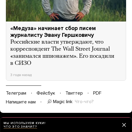
«Медуза» начинает сбор писем
журналисту Эвану Гершковичу
Российские власти утверждают, что
корреспондент The Wall Street Journal
«занимался шпионажем». Его посадили
в СИЗО
3 года назад
Телеграм
Фейсбук
Твиттер
PDF
Magic link
Что-что?
Напишите нам
МЫ ИСПОЛЬЗУЕМ КУКИ!
ЧТО ЭТО ЗНАЧИТ?