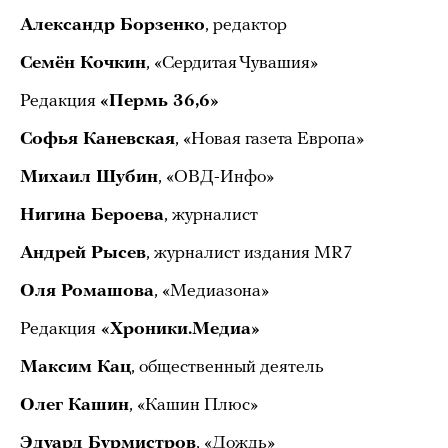
Александр Борзенко
, редактор
Семён Кочкин
, «Сердитая Чувашия»
Редакция
«Пермь 36,6»
Софья Каневская
, «Новая газета Европа»
Михаил Шубин
, «ОВД-Инфо»
Нигина Бероева
, журналист
Андрей Рысев
, журналист издания MR7
Оля Ромашова
, «Медиазона»
Редакция
«Хроники.Медиа»
Максим Кац
, общественный деятель
Олег Кашин
, «Кашин Плюс»
Эдуард Бурмистров
, «Дождь»