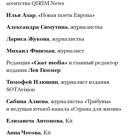
агентства QIRIM.News
Илья Азар
, «Новая газета Европа»
Александра Симутина
, журналистка
Лариса Жукова
, журналистка
Михаил Фишман
, журналист
Редакция
«Скат media»
и главный редактор
издания
Лев Гяммер
Тимофей Илюшин
, журналист издания
SOTAvision
Сабина Алиева
, журналистка «Трибуны»
и ведущая ютьюб-канала «Страна для жизни»
Елизавета Антонова
, Kit
Анна Чесова
, Kit