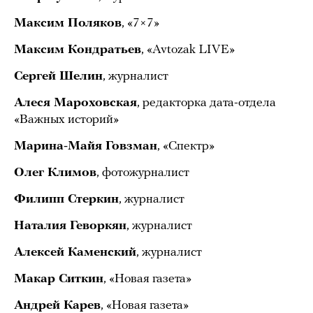
Максим Поляков
, «7×7»
Максим Кондратьев
, «Avtozak LIVE»
Сергей Шелин
, журналист
Алеся Мароховская
, редакторка дата-отдела
«Важных историй»
Марина-Майя Говзман
, «Спектр»
Олег Климов
, фотожурналист
Филипп Стеркин
, журналист
Наталия Геворкян
, журналист
Алексей Каменский
, журналист
Макар Ситкин
, «Новая газета»
Андрей Карев
, «Новая газета»