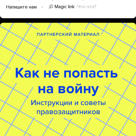
Magic link
Что-что?
Напишите нам