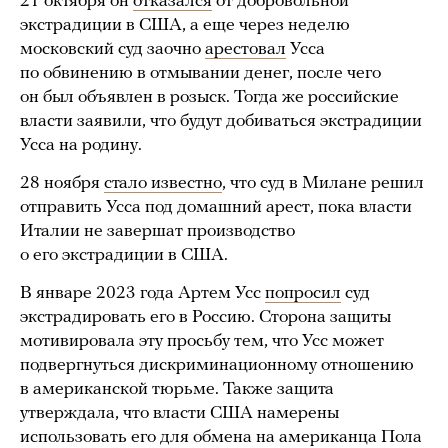
21 октября он
отказался
от добровольной
экстрадиции в США, а еще через неделю
московский суд заочно
арестовал
Усса
по обвинению в отмывании денег, после чего
он был объявлен в розыск. Тогда же российские
власти заявили, что будут добиваться экстрадиции
Усса на родину.
28 ноября
стало известно
, что суд в Милане решил
отправить Усса под домашний арест, пока власти
Италии не завершат производство
о его экстрадиции в США.
В январе 2023 года Артем Усс
попросил
суд
экстрадировать его в Россию. Сторона защиты
мотивировала эту просьбу тем, что Усс может
подвергнуться дискриминационному отношению
в американской тюрьме. Также защита
утверждала, что власти США намерены
использовать его для обмена на американца Пола