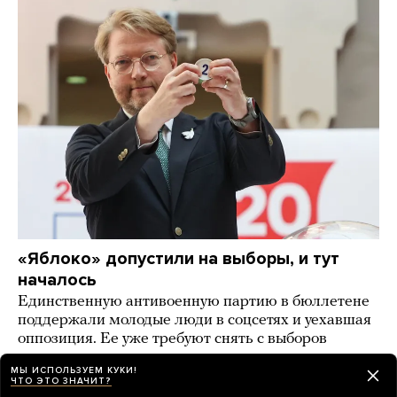
«Яблоко» допустили на выборы, и тут
началось
Единственную антивоенную партию в бюллетене
поддержали молодые люди в соцсетях и уехавшая
оппозиция. Ее уже требуют снять с выборов
2 дня назад
НОВОСТИ
МЫ ИСПОЛЬЗУЕМ КУКИ!
ЧТО ЭТО ЗНАЧИТ?