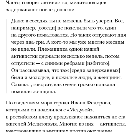
Часто, говорит активистка, мелитопольцев
задерживают после доносов:
Даже в соседях ты не можешь быть уверен. Вот,
например, [соседи] не поделили что-то, один
на другого пожаловался. Но таких отпускают дня
через два-три. А кого-то мы уже многие месяцы
не видели. Племянника одной нашей
активистки держали несколько недель, потом
отпустили — с синими ребрами [избитого].
Он рассказывал, что там [среди задержанных]
были и молодые, и пожилые люди, и женщины.
Слышал, говорит, как очень громко плакала
пожилая женщина.
По сведениям мэра города Ивана Федорова,
которыми он поделился с «Медузой»,
в российском плену продолжают находиться до ста
жителей Мелитополя. Многие из них — активисты,
участвовавшие в митингах против оккупации