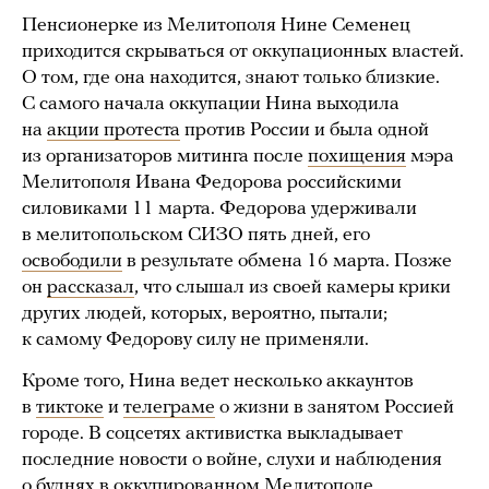
Пенсионерке из Мелитополя Нине Семенец
приходится скрываться от оккупационных властей.
О том, где она находится, знают только близкие.
С самого начала оккупации Нина выходила
на
акции протеста
против России и была одной
из организаторов митинга после
похищения
мэра
Мелитополя Ивана Федорова российскими
силовиками 11 марта. Федорова удерживали
в мелитопольском СИЗО пять дней, его
освободили
в результате обмена 16 марта. Позже
он
рассказал
, что слышал из своей камеры крики
других людей, которых, вероятно, пытали;
к самому Федорову силу не применяли.
Кроме того, Нина ведет несколько аккаунтов
в
тиктоке
и
телеграме
о жизни в занятом Россией
городе. В соцсетях активистка выкладывает
последние новости о войне, слухи и наблюдения
о буднях в оккупированном Мелитополе,