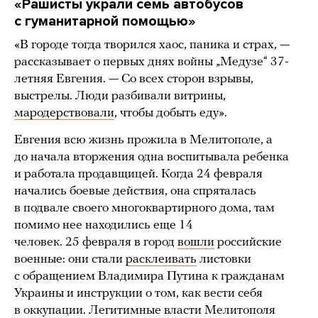
«Рашисты украли семь автобусов
с гуманитарной помощью»
«В городе тогда творился хаос, паника и страх, —
рассказывает о первых днях войны „Медузе“ 37-
летняя Евгения. — Со всех сторон взрывы,
выстрелы. Люди разбивали витрины,
мародерствовали
, чтобы добыть еду».
Евгения всю жизнь прожила в Мелитополе, а
до начала вторжения одна воспитывала ребенка
и работала продавщицей. Когда 24 февраля
начались боевые действия, она спряталась
в подвале своего многоквартирного дома, там
помимо нее находились еще 14
человек. 25 февраля в город
вошли
российские
военные: они стали
расклеивать
листовки
с обращением Владимира Путина к гражданам
Украины и инструкции о том, как вести себя
в оккупации. Легитимные власти Мелитополя