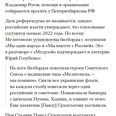
Владимир Рогов, помощи в организации
собираются просить у Центризбиркома РФ.
Дата референдума не называется, однако
российские власти утверждают, что голосование
состоится
осенью 2022 года. По всему
Мелитополю
установлены
билборды с лозунгами
«Мы один народ» и «Мы вместе с Россией». Это
в разговоре с «Медузой» подтверждает и электрик
Юрий Голубенко:
На всех билбордах повесили героев Советского
Союза с надписями типа «Мелитополь —
мы помним». Сняли все украинские флаги,
на каждом столбу повесили через один
российские и советские. Понавешали баннеры
с цитатами Путина. Ходишь, и тошнит от этого.
Еще памятник [Павлу] Судоплатову поставили.
При Сталине Павел Судоплатов возглавлял