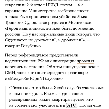
секретный 2-й отдел НКВД, потом — 4-е
управление Министерства госбезопасности,
а также был организатором убийства Льва
Троцкого. Судоплатов родился в Мелитополе.
«Герой наш, видимо, должен быть, по мнению
россиян. Но у нас нормальные люди говорят, что
Судоплатов не „уроже́нец“, а „уро́женец“», —
говорит Голубенко.
Перед референдумом представители
подконтрольной РФ администрации
проводят
перепись населения. Об этом пишут украинские
СМИ, также это подтверждает в разговоре
с «Медузой» Юрий Голубенко:
Обходы квартир были. Якобы служба участковых
к нам приходила. Калмык один зашел —
расспрашивал, какие квартиры пустые, кто
из соседей мог участвовать в
АТО
. Потом еще