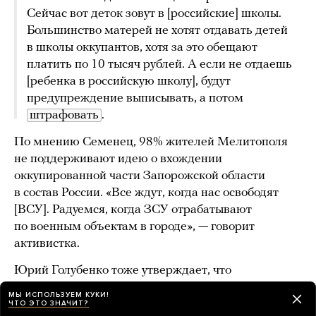
Сейчас вот деток зовут в [российские] школы.
Большинство матерей не хотят отдавать детей
в школы оккупантов, хотя за это обещают
платить по 10 тысяч рублей. А если не отдаешь
[ребенка в российскую школу], будут
предупреждение выписывать, а потом
штрафовать
.
По мнению Семенец, 98% жителей Мелитополя
не поддерживают идею о вхождении
оккупированной части Запорожской области
в состав России. «Все ждут, когда нас освободят
[ВСУ]. Радуемся, когда ЗСУ отрабатывают
по военным объектам в городе», — говорит
активистка.
Юрий Голубенко тоже утверждает, что
сторонников референдума в Мелитополе мало,
МЫ ИСПОЛЬЗУЕМ КУКИ!
в основном это пенсионеры. Хотя, по его словам,
ЧТО ЭТО ЗНАЧИТ?