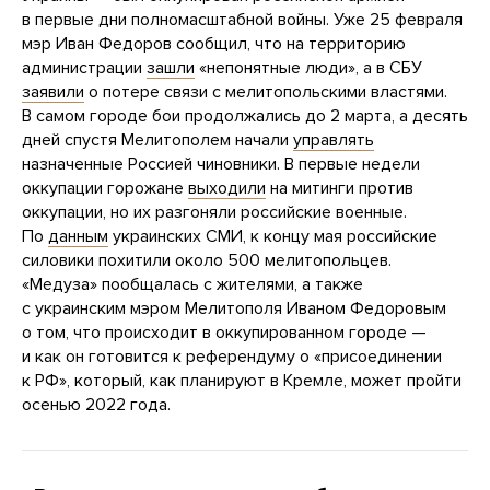
в первые дни полномасштабной войны. Уже 25 февраля
мэр Иван Федоров сообщил, что на территорию
администрации
зашли
«непонятные люди», а в СБУ
заявили
о потере связи с мелитопольскими властями.
В самом городе бои продолжались до 2 марта, а десять
дней спустя Мелитополем начали
управлять
назначенные Россией чиновники. В первые недели
оккупации горожане
выходили
на митинги против
оккупации, но их разгоняли российские военные.
По
данным
украинских СМИ, к концу мая российские
силовики похитили около 500 мелитопольцев.
«Медуза» пообщалась с жителями, а также
с украинским мэром Мелитополя Иваном Федоровым
о том, что происходит в оккупированном городе —
и как он готовится к референдуму о «присоединении
к РФ», который, как планируют в Кремле, может пройти
осенью 2022 года.