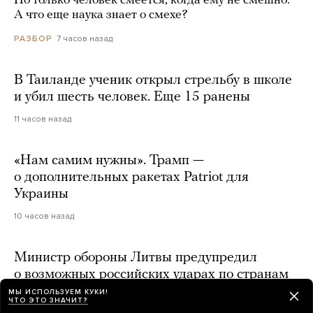
Но только человек смеется, когда ему не смешно.
А что еще наука знает о смехе?
7 часов назад
РАЗБОР
В Таиланде ученик открыл стрельбу в школе
и убил шесть человек. Еще 15 ранены
11 часов назад
«Нам самим нужны». Трамп —
о дополнительных ракетах Patriot для
Украины
10 часов назад
Министр обороны Литвы предупредил
о возможных российских ударах по странам
Балтийского региона с помощью
МЫ ИСПОЛЬЗУЕМ КУКИ!
ЧТО ЭТО ЗНАЧИТ?
захваченных украинских дронов