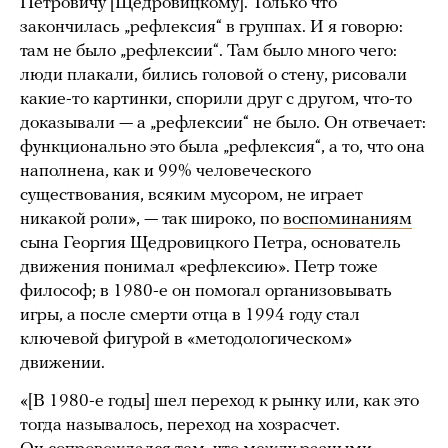
Петровичу [Щедровицкому]. Только что
закончилась „рефлексия“ в группах. И я говорю:
там не было „рефлексии“. Там было много чего:
люди плакали, бились головой о стену, рисовали
какие-то картинки, спорили друг с другом, что-то
доказывали — а „рефлексии“ не было. Он отвечает:
функционально это была „рефлексия“, а то, что она
наполнена, как и 99% человеческого
существования, всяким мусором, не играет
никакой роли», — так широко, по
воспоминаниям
сына Георгия Щедровицкого Петра, основатель
движения понимал «рефлексию». Петр тоже
философ; в 1980-е он помогал организовывать
игры, а после смерти отца в 1994 году стал
ключевой фигурой в «методологическом»
движении.
«[В 1980-е годы] шел переход к рынку или, как это
тогда называлось, переход на хозрасчет.