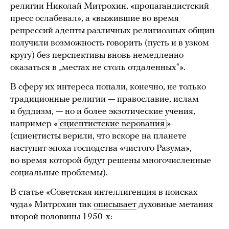
религии Николай Митрохин, «пропагандистский
пресс ослабевал», а «выжившие во время
репрессий адепты различных религиозных общин
получили возможность говорить (пусть и в узком
кругу) без перспективы вновь немедленно
оказаться в „местах не столь отдаленных“».
В сферу их интереса попали, конечно, не только
традиционные религии — православие, ислам
и буддизм, — но и более экзотические учения,
например «
сциентистские верования
»
(сциентисты верили, что вскоре на планете
наступит эпоха господства «чистого Разума»,
во время которой будут решены многочисленные
социальные проблемы).
В статье «Советская интеллигенция в поисках
чуда» Митрохин так
описывает
духовные метания
второй половины 1950-х: