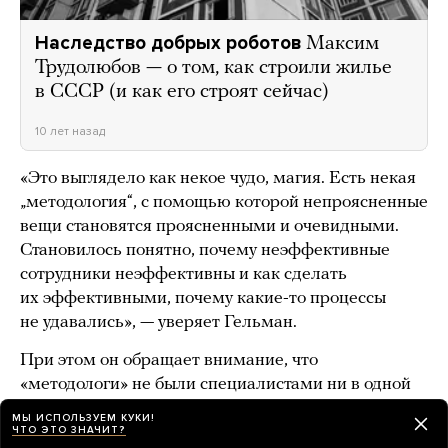
Наследство добрых роботов
Максим
Трудолюбов — о том, как строили жилье
в СССР (и как его строят сейчас)
10 лет назад
«Это выглядело как некое чудо, магия. Есть некая
„методология“, с помощью которой непроясненные
вещи становятся проясненными и очевидными.
Становилось понятно, почему неэффективные
сотрудники неэффективны и как сделать
их эффективными, почему какие-то процессы
не удавались», — уверяет Гельман.
При этом он обращает внимание, что
«методологи» не были специалистами ни в одной
сфере — кроме, собственно, своей «методологии».
МЫ ИСПОЛЬЗУЕМ КУКИ!
Именно поэтому, как ни парадоксально, они могли
ЧТО ЭТО ЗНАЧИТ?