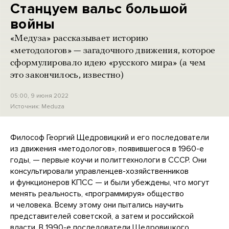
Станцуем вальс большой
войны
«Медуза» рассказывает историю
«методологов» — загадочного движения, которое
сформулировало идею «русского мира» (а чем
это закончилось, известно)
05:00, 9 июня 2022
Источник:
Meduza
Философ Георгий Щедровицкий и его последователи
из движения «методологов», появившегося в 1960-е
годы, — первые коучи и политтехнологи в СССР. Они
консультировали управленцев-хозяйственников
и функционеров КПСС — и были убеждены, что могут
менять реальность, «программируя» общество
и человека. Всему этому они пытались научить
представителей советской, а затем и российской
власти. В 1990-е последователи Щедровицкого