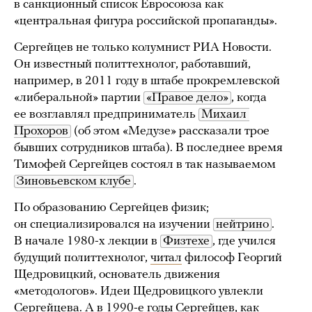
в санкционный список Евросоюза как
«центральная фигура российской пропаганды».
Сергейцев не только колумнист РИА Новости.
Он известный политтехнолог, работавший,
например, в 2011 году в штабе прокремлевской
«либеральной» партии
«Правое дело»
, когда
ее возглавлял предприниматель
Михаил 
Прохоров
(об этом «Медузе» рассказали трое
бывших сотрудников штаба). В последнее время
Тимофей Сергейцев состоял в так называемом
Зиновьевском клубе
.
По образованию Сергейцев физик;
он специализировался на изучении
нейтрино
.
В начале 1980-х лекции в
Физтехе
, где учился
будущий политтехнолог,
читал
философ Георгий
Щедровицкий, основатель движения
«методологов». Идеи Щедровицкого увлекли
Сергейцева. А в 1990-е годы Сергейцев, как