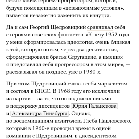
себя с таким героем-прогрессором, который,
будучи помещенным в «невыносимые условия»,
пытается незаметно изменить их изнутри.
Да и сам Георгий Щедровицкий
сравнивал
себя
с героями советских фантастов. «К лету 1952 года
у меня сформировалась идеология, очень близкая
к той, которую потом, через два десятилетия,
сформулировали братья Стругацкие, а именно:
я представлял себя прогрессором в этом мире», —
рассказывал он позднее, уже в 1980-х.
При этом Щедровицкий считал себя марксистом
и состоял в КПСС. В 1968 году его
исключили
из партии — за то, что он подписал письмо
в поддержку диссидентов
Юрия Галанскова
и
Александра Гинзбурга
. Однако,
по воспоминаниям политолога Глеба Павловского,
который в 1960-е проводил время в одной
компании с Щедровицким, в диссидентском