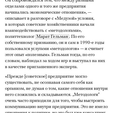
Он сопровождался тем, что между разными
отделами одного и того же предприятия
начинались экономические отношения», —
описывает в разговоре с «Медузой» условия,
в которых советские хозяйственники начали
взаимодействовать с «методологами»,
политтехнолог
Марат Гельман
. По его
собственному признанию, он и сам в 1990-е годы
пользовался услугами «методологов» — и считает
этот опыт «полезным». Гельман тогда, по его
словам, наблюдал за ходом игр и выступал на них
в качестве приглашенного эксперта.
«Прежде [советское] предприятие могло
существовать, не осознавая самого себя как
организм, не думая о том, какие отношения внутри
него сложились и складываются. „Методологи“
очень часто приходили для того, чтобы выстроить
коммуникацию внутри предприятия. Это не имело
отношения к политике, но это был уже консалтинг.