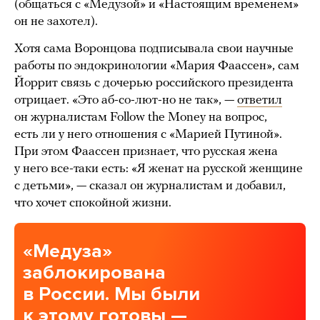
(общаться с «Медузой» и «Настоящим временем»
он не захотел).
Хотя сама Воронцова подписывала свои научные
работы по эндокринологии «Мария Фаассен», сам
Йоррит связь с дочерью российского президента
отрицает. «Это аб-со-лют-но не так», —
ответил
он журналистам Follow the Money на вопрос,
есть ли у него отношения с «Марией Путиной».
При этом Фаассен признает, что русская жена
у него все-таки есть: «Я женат на русской женщине
с детьми», — сказал он журналистам и добавил,
что хочет спокойной жизни.
«Медуза»
заблокирована
в России. Мы были
к этому готовы —