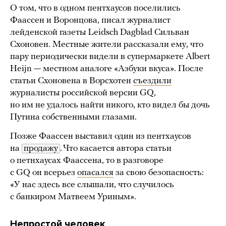
О том, что в одном пентхаусов поселились
Фаассен и Воронцова, писал журналист
лейденской газеты Leidsch Dagblad Сильван
Схоновен. Местные жители рассказали ему, что
пару периодически видели в супермаркете Albert
Heijn — местном аналоге «Азбуки вкуса». После
статьи Схоновена в Ворсхотен
съездили
журналисты российской версии GQ,
но им не удалось найти никого, кто видел бы дочь
Путина собственными глазами.
Позже Фаассен выставил один из пентхаусов
на
продажу
. Что касается автора статьи
о петнхаусах Фаассена, то в разговоре
с GQ он всерьез
опасался
за свою безопасность:
«У нас здесь все слышали, что случилось
с банкиром Матвеем Уриным».
Непростой человек