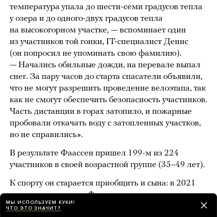
температура упала до шести-семи градусов тепла
у озера и до одного-двух градусов тепла
на высокогорном участке, — вспоминает один
из участников той гонки, IT-специалист Денис
(он попросил не упоминать свою фамилию).
— Начались обильные дожди, на перевале выпал
снег. За пару часов до старта спасатели объявили,
что не могут разрешить проведение велоэтапа, так
как не смогут обеспечить безопасность участников.
Часть дистанции в горах затопило, и пожарные
пробовали откачать воду с затопленных участков,
но не справились».
В результате Фаассен пришел 199-м из 224
участников в своей возрастной группе (35–49 лет).
К спорту он старается приобщить и сына: в 2021
году восьмилетнего Фаассена-младшего заявили
МЫ ИСПОЛЬЗУЕМ КУКИ!
на километровый забег Starkids в одном
ЧТО ЭТО ЗНАЧИТ?