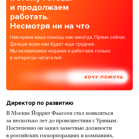
и продолжаем
работать.
Несмотря ни на что
Нам нужна ваша помощь как никогда. Прямо сейчас.
Дальше всем нам будет еще труднее.
Мы независимое издание и работаем только
в интересах читателей.
ХОЧУ ПОМОЧЬ
Директор по развитию
В Москве Йоррит Фаассен стал появляться
за несколько лет до происшествия с Уриным.
Постепенно он занял заметные должности
в российских госкорпорациях и компаниях,