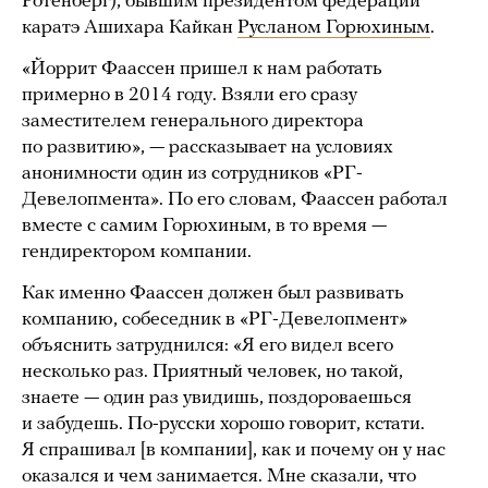
Ротенберг), бывшим президентом федерации
каратэ Ашихара Кайкан
Русланом Горюхиным
.
«Йоррит Фаассен пришел к нам работать
примерно в 2014 году. Взяли его сразу
заместителем генерального директора
по развитию», — рассказывает на условиях
анонимности один из сотрудников «РГ-
Девелопмента». По его словам, Фаассен работал
вместе с самим Горюхиным, в то время —
гендиректором компании.
Как именно Фаассен должен был развивать
компанию, собеседник в «РГ-Девелопмент»
объяснить затруднился: «Я его видел всего
несколько раз. Приятный человек, но такой,
знаете — один раз увидишь, поздороваешься
и забудешь. По-русски хорошо говорит, кстати.
Я спрашивал [в компании], как и почему он у нас
оказался и чем занимается. Мне сказали, что