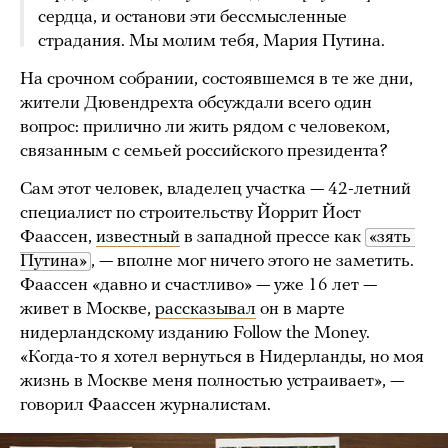
сердца, и останови эти бессмысленные
страдания. Мы молим тебя, Мария Путина.
На срочном собрании, состоявшемся в те же дни,
жители Дювендрехта обсуждали всего один
вопрос: прилично ли жить рядом с человеком,
связанным с семьей российского президента?
Сам этот человек, владелец участка — 42-летний
специалист по строительству Йоррит Йост
Фаассен,
известный
в западной прессе как
«зять 
Путина»
, — вполне мог ничего этого не заметить.
Фаассен «давно и счастливо» — уже 16 лет —
живет в Москве,
рассказывал
он в марте
нидерландскому изданию Follow the Money.
«Когда-то я хотел вернуться в Нидерланды, но моя
жизнь в Москве меня полностью устраивает», —
говорил Фаассен журналистам.