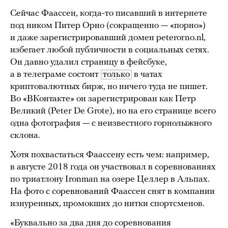
Сейчас Фаассен, когда-то писавший в интернете
под ником Питер Орно (сокращенно — «порно»)
и даже зарегистрировавший домен peterorno.nl,
избегает любой публичности в социальных сетях.
Он давно удалил страницу в фейсбуке,
а в телеграме состоит
только
в чатах
криптовалютных бирж, но ничего туда не пишет.
Во «ВКонтакте» он зарегистрирован как Петр
Великий (Peter De Grote), но на его странице всего
одна фотография — с неизвестного горнолыжного
склона.
Хотя похвастаться Фаассену есть чем: например,
в августе 2018 года он участвовал в соревнованиях
по триатлону Ironman на озере Целлер в Альпах.
На фото с соревнований Фаассен снят в компании
изнуренных, промокших до нитки спортсменов.
«Буквально за два дня до соревнования