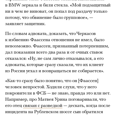
в BMW зеркала и били стекла. «Мой подзащитный
ни в чем не виноват, он попал под раздачу только
потому, что обвинение было групповое», —
заявляет защитник.
По словам адвоката, доказать, что Черкасов
к избиению Фаассена отношения не имел, было
невозможно. Фаассен, признанный потерпевшим,
дал показания всего два раза и от очных ставок
отказался: «Ну, не сам лично отказывался, а его
адвокаты, которые сразу сказали, что их клиент
из России уехал и возвращаться не собирается».
«Как-то сразу было понятно, что он [Фаассен]
человек непростой. Ходили слухи, что у него
покровители в ФСБ — не знаю, правда это или нет.
Например, про Матвея Урина поговаривали, что
его отец
связан с разведкой
— дескать, когда после
инцидента на Рублевском шоссе сын обратился