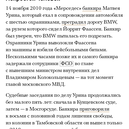
14 ноября 2010 года «Мерседес»
банкира
Матвея
Урина, который ехал в сопровождении автомобиля
с шестью охранниками,
преградил
дорогу BMW,
за рулем которого сидел Йоррит Фаассен. Банкир
был уверен, что BMW пыталась его подрезать.
Охранники Урина выволокли Фаассена
из машины и избили бейсбольными битами.
Несколькими часами позже их и самого банкира
задержали сотрудники
ФСО
во главе
с нынешним министром внутренних дел
Владимиром Колокольцевым — на тот момент
главой московского МВД.
Судебные заседания по делу Урина продолжались
без малого пять лет: сначала в Кунцевском суде,
затем — в Мосгорсуде. Банкира
приговорили
к восьми с половиной годам лишения свободы,
из колонии в Тамбовской области он вышел только