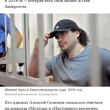
в 2018-м — потеряв весь свой бизнес и став
банкротом.
Матвей Урин в Замоскворецком суде. 2012 год
Василий Шапошников / Коммерсантъ
Его адвокат Алексей Семенов отказался отвечать
на вопросы «Медузы» и «Настоящего времени».