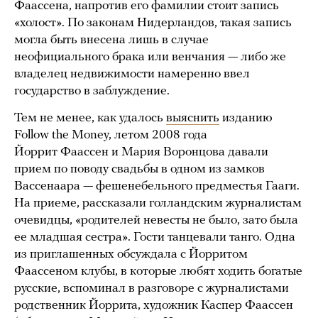
Фаассена, напротив его фамилии стоит запись
«холост». По законам Нидерландов, такая запись
могла быть внесена лишь в случае
неофициального брака или венчания — либо же
владелец недвижимости намеренно ввел
государство в заблуждение.
Тем не менее, как удалось
выяснить
изданию
Follow the Money, летом 2008 года
Йоррит Фаассен и Мария Воронцова давали
прием по поводу свадьбы в одном из замков
Вассенаара — фешенебельного предместья Гааги.
На приеме, рассказали голландским журналистам
очевидцы, «родителей невесты не было, зато была
ее младшая сестра». Гости танцевали танго. Одна
из приглашенных обсуждала с Йорритом
Фаассеном клубы, в которые любят ходить богатые
русские, вспоминал в разговоре с журналистами
родственник Йоррита, художник Каспер Фаассен