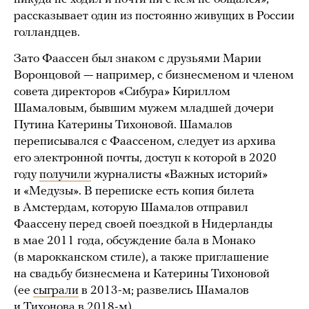
рассказывает один из постоянно живущих в России
голландцев.
Зато Фаассен был знаком с друзьями Марии
Воронцовой — например, с бизнесменом и членом
совета директоров «Сибура» Кириллом
Шамаловым, бывшим мужем младшей дочери
Путина Катерины Тихоновой. Шамалов
переписывался с Фаассеном, следует из архива
его электронной почты, доступ к которой в 2020
году
получили
журналисты «Важных историй»
и «Медузы». В переписке есть копия билета
в Амстердам, которую Шамалов отправил
Фаассену перед своей поездкой в Нидерланды
в мае 2011 года, обсуждение бала в Монако
(в марокканском стиле), а также приглашение
на свадьбу бизнесмена и Катерины Тихоновой
(ее
сыграли
в 2013-м; развелись Шамалов
и Тихонова в 2018-м).