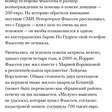
номер телефона Фаассена и размер
вознаграждения за помощь в поиске девушки —
200 евро. На историю обратили внимание
местные СМИ. Репортерам Фаассен рассказывал,
что с Гудрем — или с кем-то очень на нее
похожим — он якобы познакомился в одном
из амстердамских баров. Но Гудрем свой телефон
Фаассену не оставила.
Увенчались ли успехом поиски актрисы, неясно,
однако спустя четыре года, в 2009-м, Йоррит
Фаассен уже жил вместе с Марией Воронцовой
в респектабельном предместье Лейдена
Ворсхотене. Общая стоимость двух пентхаусов
на верхнем этаже жилого квартала Krimwijk
(может быть переведено как «Крымский район»;
почему он так называется, «Медузе» выяснить
не удалось), которые купил Фаассен, согласно
кадастровой записи,
составила
700 тысяч евро.