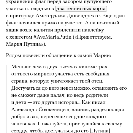
украинский флаг перед забором пустующего
участка площадью в
два теннисных корта
в пригороде Амстердама Дювендрехте. Еще один
флаг появился прямо на участке. А на почтовый
ящик возле калитки прилепили наклейку
с хештегом #AveMariaPutin («Приветствуем,
Мария Путина»).
Рядом повесили обращение к самой Марии:
Меньше чем в двух тысячах километрах
от твоего мирного участка есть свободная
страна, которую уничтожает твой отец.
Достучаться до него невозможно, остановить его
не сможет даже палач, но ведь родители
и дети — это другая история… Как писал
Александр Солженицын, «линия, разделяющая
добро и зло, пересекает сердце каждого
человека». Пожалуйста, прислушайся к своему
сердцу, чтобы достучаться до его [Путина]