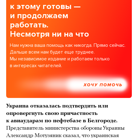
к этому готовы —
и продолжаем
работать.
Несмотря ни на что
Нам нужна ваша помощь как никогда. Прямо сейчас.
Дальше всем нам будет еще труднее.
Мы независимое издание и работаем только
в интересах читателей.
ХОЧУ ПОМОЧЬ
Украина отказалась подтвердить или
опровергнуть свою причастность
к авиаударам по нефтебазе в Белгороде.
Представитель министерства обороны Украины
Александр Мотузяник
сказал
, что украинская