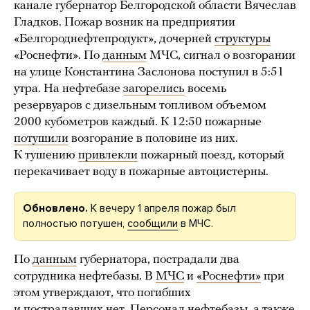
канале губернатор Белгородской области Вячеслав
Гладков. Пожар возник на предприятии
«Белгороднефтепродукт», дочерней
структуры
«Роснефти». По
данным
МЧС, сигнал о возгорании
на улице Константина Заслонова поступил в 5:51
утра. На нефтебазе
загорелись
восемь
резервуаров с дизельным топливом объемом
2000 кубометров каждый. К 12:50 пожарные
потушили
возгорание в половине из них.
К тушению
привлекли
пожарный поезд, который
перекачивает воду в пожарные автоцистерны.
Обновлено.
К вечеру 1 апреля пожар был
полностью потушен,
сообщили
в МЧС.
По
данным
губернатора, пострадали два
сотрудника нефтебазы. В
МЧС
и
«Роснефти»
при
этом утверждают, что погибших
и пострадавших нет. Персонал нефтебазы, а также