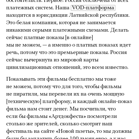
обстоятельств. Первое: Россия отключена от всех
платежных систем. Наша
VOD-платформа
находится в юрисдикции Латвийской республики.
Это белая компания, которая не занимается
никакими серыми платежными схемами. Делать
сейчас платные показы [в онлайне]
мы не можем, — а именно о платных показах идет
речь, потому что это премьерные показы. Россия
сейчас вычеркнута из мировой карты
цивилизационных отношений, это всем известно.
Показывать эти фильмы бесплатно мы тоже
не можем, потому что для того, чтобы фильмы
не пиратили, мы перевели их на очень мощную
[техническую] платформу, и каждый онлайн-показ
фильма нам стоит денег. Мы посчитали, что
если бы фильмы «Артдокфеста» посмотрели
столько же зрителей, сколько смотрит наш
фестиваль на сайте «Новой газеты», то мы должны
были бы заплатить более 100 тысяч евро, а у нас