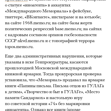
о статусе «иноагента» в аккаунтах
«Международного Мемориала» в фейсбуке,
твиттере, «ВКонтакте», инстаграме и на ютьюбе;
на сайте 1968.memo.ru; на сайте базы жертв
политических репрессий base.memo.ru; на сайтах
с кадровым составом органов госбезопасности
СССР nkvd.memo.ru и с топографией террора
topos.memo.ru.
Еще два административных нарушения, которые
указаны в иске Генпрокуратуры, касаются
прошлогодней Московской международной
книжной ярмарки. Тогда прокурорская проверка
установила, что «Мемориал» продавал на ярмарке
книги «Папины письма. Письма отцов из ГУЛАГа
к детям», «Творчество и быт в ГУЛАГе», «Место
памяти Сандармох» и настольную игру
по советской истории «74» без маркировки
«иноагента». Однако все книги (кроме