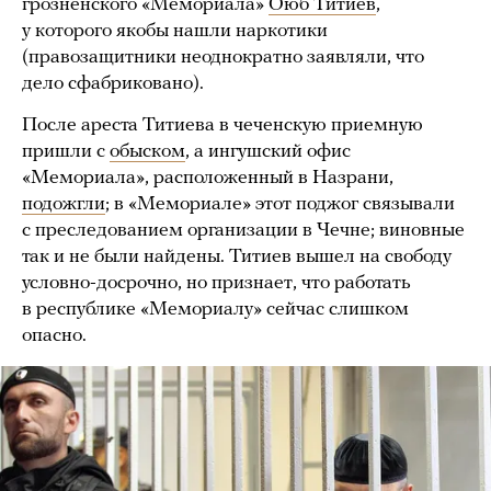
грозненского «Мемориала»
Оюб Титиев
,
у которого якобы нашли наркотики
(правозащитники неоднократно заявляли, что
дело сфабриковано).
После ареста Титиева в чеченскую приемную
пришли с
обыском
, а ингушский офис
«Мемориала», расположенный в Назрани,
подожгли
; в «Мемориале» этот поджог связывали
с преследованием организации в Чечне; виновные
так и не были найдены. Титиев вышел на свободу
условно-досрочно, но признает, что работать
в республике «Мемориалу» сейчас слишком
опасно.