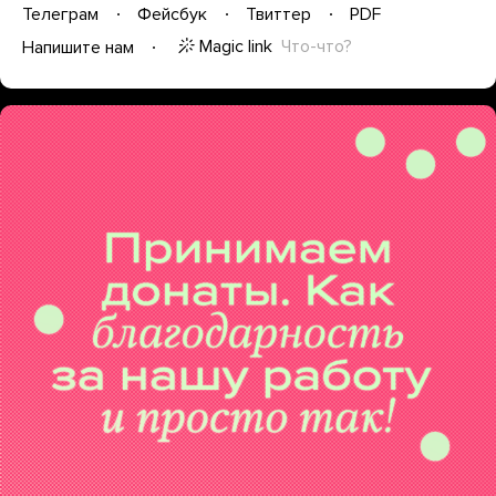
Телеграм
Фейсбук
Твиттер
PDF
Magic link
Что-что?
Напишите нам