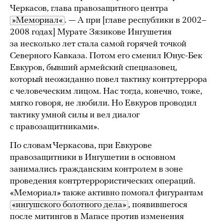
Черкасов, глава правозащитного центра
»Мемориал«
. — А при [главе республики в 2002–
2008 годах] Мурате Зязикове Ингушетия
за несколько лет стала самой горячей точкой
Северного Кавказа. Потом его сменил Юнус-Бек
Евкуров, бывший армейский спецназовец,
который неожиданно повел тактику контртеррора
с человеческим лицом. Нас тогда, конечно, тоже,
мягко говоря, не любили. Но Евкуров проводил
тактику умной силы и вел диалог
с правозащитниками».
По словам Черкасова, при Евкурове
правозащитники в Ингушетии в основном
занимались гражданским контролем в зоне
проведения контртеррористических операций.
«Мемориал» также активно помогал фигурантам
«ингушского болотного дела»
, появившегося
после митингов в Магасе против изменения