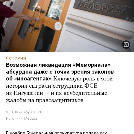
ИСТОРИИ
Возможная ликвидация «Мемориала»
абсурдна даже с точки зрения законов
об «иноагентах»
Ключевую роль в этой
истории сыграли сотрудники ФСБ
из Ингушетии — и их неубедительные
жалобы на правозащитников
16:11, 18 ноября 2021
Источник:
Meduza
В ноябре Генеральная прокуратура подала иск