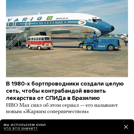
В 1980-х бортпроводники создали целую
сеть, чтобы контрабандой ввозить
лекарства от СПИДа в Бразилию
HBO Max снял об этом сериал — его называют
новым «Жарким соперничеством»
8 часов назад
ИСТОРИИ
МЫ ИСПОЛЬЗУЕМ КУКИ!
ЧТО ЭТО ЗНАЧИТ?