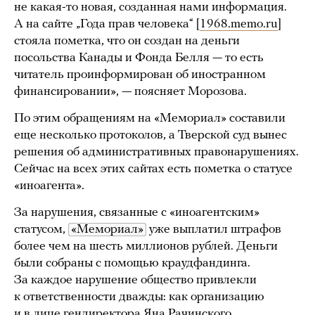
не какая-то новая, созданная нами информация.
А на сайте „Года прав человека“ [
1968.memo.ru
]
стояла пометка, что он создан на деньги
посольства Канады и Фонда Белля — то есть
читатель проинформирован об иностранном
финансировании», — поясняет Морозова.
По этим обращениям на «Мемориал» составили
еще несколько протоколов, а Тверской суд вынес
решения об административных правонарушениях.
Сейчас на всех этих сайтах есть пометка о статусе
«иноагента».
За нарушения, связанные с «иноагентским»
статусом,
«Мемориал»
уже выплатил штрафов
более чем на шесть миллионов рублей. Деньги
были собраны с помощью краудфандинга.
За каждое нарушение общество привлекли
к ответственности дважды: как организацию
и в лице гендиректора Яна Рачинского.