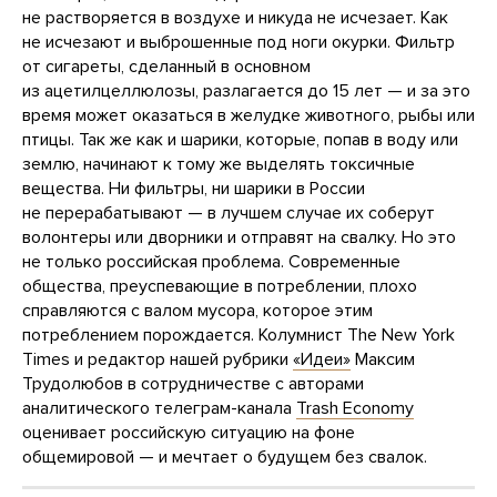
не растворяется в воздухе и никуда не исчезает. Как
не исчезают и выброшенные под ноги окурки. Фильтр
от сигареты, сделанный в основном
из ацетилцеллюлозы, разлагается до 15 лет — и за это
время может оказаться в желудке животного, рыбы или
птицы. Так же как и шарики, которые, попав в воду или
землю, начинают к тому же выделять токсичные
вещества. Ни фильтры, ни шарики в России
не перерабатывают — в лучшем случае их соберут
волонтеры или дворники и отправят на свалку. Но это
не только российская проблема. Современные
общества, преуспевающие в потреблении, плохо
справляются с валом мусора, которое этим
потреблением порождается. Колумнист The New York
Times и редактор нашей рубрики
«Идеи»
Максим
Трудолюбов в сотрудничестве с авторами
аналитического телеграм-канала
Trash Economy
оценивает российскую ситуацию на фоне
общемировой — и мечтает о будущем без свалок.