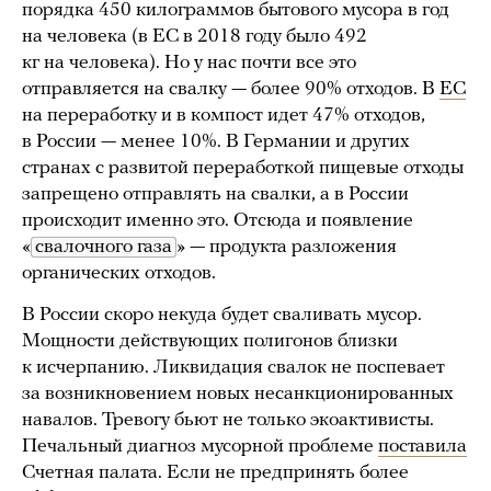
порядка 450 килограммов бытового мусора в год
на человека (в ЕС в 2018 году было 492
кг на человека). Но у нас почти все это
отправляется на свалку — более 90% отходов. В
ЕС
на переработку и в компост идет 47% отходов,
в России — менее 10%. В Германии и других
странах с развитой переработкой пищевые отходы
запрещено отправлять на свалки, а в России
происходит именно это. Отсюда и появление
«
свалочного газа
» — продукта разложения
органических отходов.
В России скоро некуда будет сваливать мусор.
Мощности действующих полигонов близки
к исчерпанию. Ликвидация свалок не поспевает
за возникновением новых несанкционированных
навалов. Тревогу бьют не только экоактивисты.
Печальный диагноз мусорной проблеме
поставила
Счетная палата. Если не предпринять более