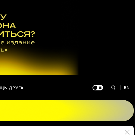
EN
ЩЬ ДРУГА