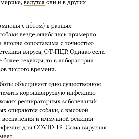
Америке,
ведутся
они и в других
ампоны с по́том) в разных
 собаки везде ошибались примерно
на вполне сопоставима с точностью
етекции вируса, ОТ-ПЦР. Однако если
е более секунды, то в лаборатории
ов чистого времени.
работы объединяет одно существенное
отличить коронавирусную инфекцию
похожих респираторных заболеваний.
ых опираются собаки, с высокой
х воспаления и иммунной реакции
цифичны для COVID-19. Сама вирусная
меет.