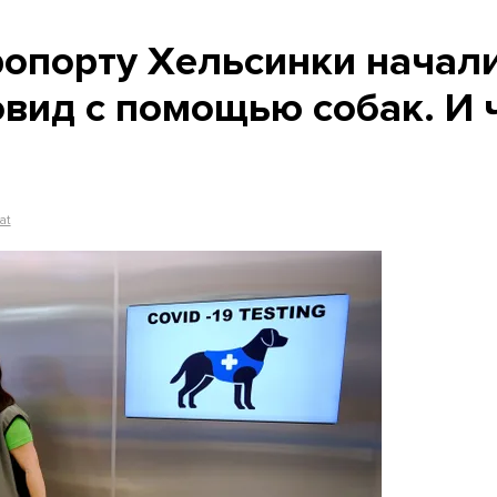
ропорту Хельсинки начал
овид с помощью собак. И 
at