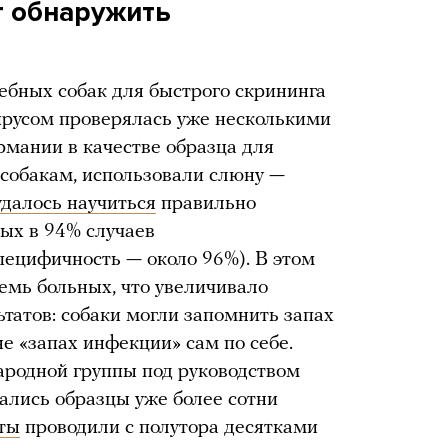
т обнаружить
ебных собак для быстрого скрининга
русом проверялась уже несколькими
рмании в качестве образца для
 собакам, использовали слюну —
удалось научиться
правильно
ых в 94% случаев
пецифичность — около 96%). В этом
семь больных, что увеличивало
татов: собаки могли запомнить запах
не «запах инфекции» сам по себе.
родной группы под руководством
ались образцы уже более сотни
ты
проводили с полутора десятками