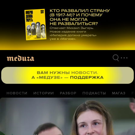
Перейти
к
материалам
НОВОСТИ
ИСТОРИИ
РАЗБОР
ПОДКАСТЫ
МАГАЗ
П