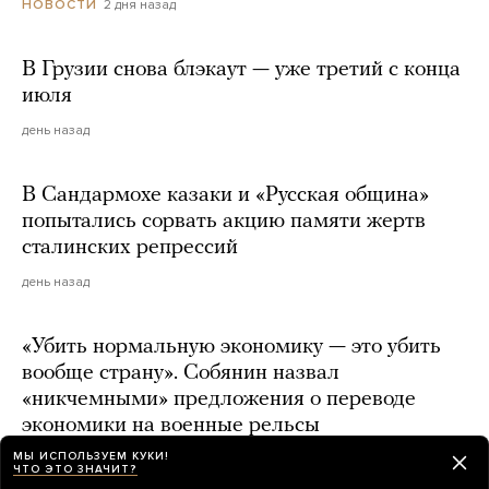
2 дня назад
НОВОСТИ
В Грузии снова блэкаут — уже третий с конца
июля
день назад
В Сандармохе казаки и «Русская община»
попытались сорвать акцию памяти жертв
сталинских репрессий
день назад
«Убить нормальную экономику — это убить
вообще страну». Собянин назвал
«никчемными» предложения о переводе
экономики на военные рельсы
МЫ ИСПОЛЬЗУЕМ КУКИ!
2 дня назад
ЧТО ЭТО ЗНАЧИТ?