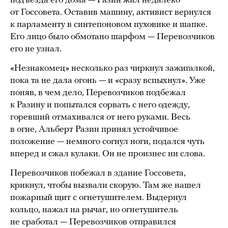
подъезда его дома — Разин жил недалеко
от Госсовета. Оставив машину, активист вернулся
к парламенту в синтепоновом пуховике и шапке.
Его лицо было обмотано шарфом — Перевозчиков
его не узнал.
«Незнакомец» несколько раз чиркнул зажигалкой,
пока та не дала огонь — и «сразу вспыхнул». Уже
поняв, в чем дело, Перевозчиков подбежал
к Разину и попытался сорвать с него одежду,
горевший отмахивался от него руками. Весь
в огне, Альберт Разин принял устойчивое
положение — немного согнул ноги, подался чуть
вперед и сжал кулаки. Он не произнес ни слова.
Перевозчиков побежал в здание Госсовета,
крикнул, чтобы вызвали скорую. Там же нашел
пожарный щит с огнетушителем. Выдернул
кольцо, нажал на рычаг, но огнетушитель
не сработал — Перевозчиков отправился