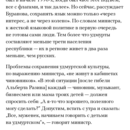
был в начале 1990-х, когда был «вот этот подъем,
все с флагами, и так далее». Но сейчас, рассуждает
Буранова, сохранять язык можно только «через
интерес, а не через колено». По словам министра,
к жесткой языковой политике в первую очередь
не готовы сами люди. Тем более что удмурты
составляют меньше трети населения
республики — их в регионе живет в два раза
меньше, чем русских.
Проблемы сохранения удмуртской культуры,
по выражению министра, «не живут в кабинетах
чиновников». «В этой ситуации [после гибели
Альберта Разина] каждый — чиновник, музыкант,
бизнесмен или мама троих детей — должен
спросить себя: „А я-то что хорошего, полезного
могу сделать?“ Допустим, встать с утра и сказать:
„Все, муженек, начинаем говорить с детьми
на удмуртском“», — говорит министр.