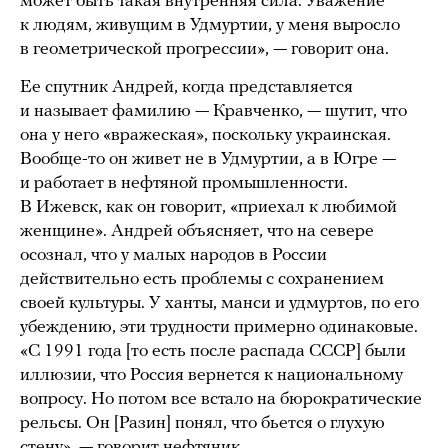
может быть такая внутренняя сила. Уважение
к людям, живущим в Удмуртии, у меня выросло
в геометрической прогрессии», — говорит она.
Ее спутник Андрей, когда представляется
и называет фамилию — Кравченко, — шутит, что
она у него «вражеская», поскольку украинская.
Вообще-то он живет не в Удмуртии, а в Югре —
и работает в нефтяной промышленности.
В Ижевск, как он говорит, «приехал к любимой
женщине». Андрей объясняет, что на севере
осознал, что у малых народов в России
действительно есть проблемы с сохранением
своей культуры. У ханты, манси и удмуртов, по его
убеждению, эти трудности примерно одинаковые.
«С 1991 года [то есть после распада СССР] были
иллюзии, что Россия вернется к национальному
вопросу. Но потом все встало на бюрократические
рельсы. Он [Разин] понял, что бьется о глухую
стену», — говорит нефтяник.