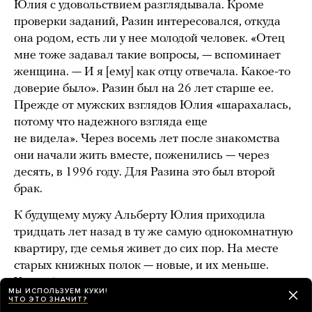
Юлия с удовольствием разглядывала. Кроме
проверки заданий, Разин интересовался, откуда
она родом, есть ли у нее молодой человек. «Отец
мне тоже задавал такие вопросы, — вспоминает
женщина. — И я [ему] как отцу отвечала. Какое-то
доверие было». Разин был на 26 лет старше ее.
Прежде от мужских взглядов Юлия «шарахалась,
потому что надежного взгляда еще
не видела». Через восемь лет после знакомства
они начали жить вместе, поженились — через
десять, в 1996 году. Для Разина это был второй
брак.
К будущему мужу Альберту Юлия приходила
тридцать лет назад в ту же самую однокомнатную
квартиру, где семья живет до сих пор. На месте
старых книжных полок — новые, и их меньше.
У одной из стен стоит конструкция, похожая
МЫ ИСПОЛЬЗУЕМ КУКИ!
на двухъярусную кровать, только вместо нижней
ЧТО ЭТО ЗНАЧИТ?