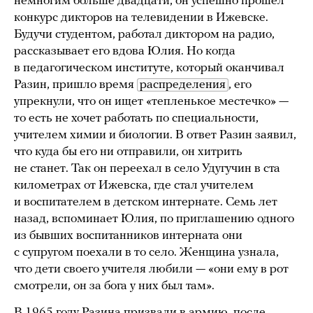
немногим больше двадцати, он успешно прошел
конкурс дикторов на телевидении в Ижевске.
Будучи студентом, работал диктором на радио,
рассказывает его вдова Юлия. Но когда
в педагогическом институте, который оканчивал
Разин, пришло время
распределения
, его
упрекнули, что он ищет «тепленькое местечко» —
то есть не хочет работать по специальности,
учителем химии и биологии. В ответ Разин заявил,
что куда бы его ни отправили, он хитрить
не станет. Так он переехал в село Удугучин в ста
километрах от Ижевска, где стал учителем
и воспитателем в детском интернате. Семь лет
назад, вспоминает Юлия, по приглашению одного
из бывших воспитанников интерната они
с супругом поехали в то село. Женщина узнала,
что дети своего учителя любили — «они ему в рот
смотрели, он за бога у них был там».
В 1965 году Разина призвали в армию, после