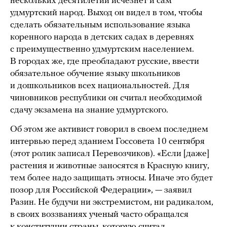
нескольких десятилетий исчезнет и сам
удмуртский народ. Выход он видел в том, чтобы
сделать обязательным использование языка
коренного народа в детских садах в деревнях
с преимущественно удмуртским населением.
В городах же, где преобладают русские, ввести
обязательное обучение языку школьников
и дошкольников всех национальностей. Для
чиновников республики он считал необходимой
сдачу экзамена на знание удмуртского.
Об этом же активист говорил в своем последнем
интервью перед зданием Госсовета 10 сентября
(этот ролик записал Перевозчиков). «Если [даже]
растения и животные заносятся в Красную книгу,
тем более надо защищать этносы. Иначе это будет
позор для Российской Федерации», — заявил
Разин. Не будучи ни экстремистом, ни радикалом,
в своих воззваниях ученый часто обращался
к конституции страны, которую считал