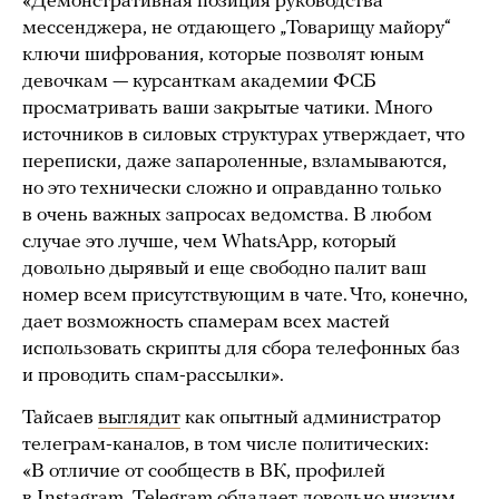
«Демонстративная позиция руководства
мессенджера, не отдающего „Товарищу майору“
ключи шифрования, которые позволят юным
девочкам — курсанткам академии ФСБ
просматривать ваши закрытые чатики. Много
источников в силовых структурах утверждает, что
переписки, даже запароленные, взламываются,
но это технически сложно и оправданно только
в очень важных запросах ведомства. В любом
случае это лучше, чем WhatsApp, который
довольно дырявый и еще свободно палит ваш
номер всем присутствующим в чате. Что, конечно,
дает возможность спамерам всех мастей
использовать скрипты для сбора телефонных баз
и проводить спам-рассылки».
Тайсаев
выглядит
как опытный администратор
телеграм-каналов, в том числе политических:
«В отличие от сообществ в ВК, профилей
в Instagram, Telegram обладает довольно низким