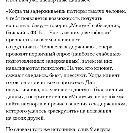
и вот вам уже паспортные данные».
«Когда ты задерживаешь полторы тысячи человек,
у тебя появляется возможность получить
их полную базу, — говорит „Медузе“ собеседник,
близкий к ФСБ. — Часть из них „светофорит“ —
признается во всем и начинает
сотрудничать. Человека задерживают, опера
проводят первичный опрос (наиболее слабенько
подготовленных задержанных), затем на них
наваливаются психологи. На тех, кто клюнет,
сажают следаков: бьют, прессуют. Когда клиент
готов, он строчит все и про всех». Для
оперативника, получившего доступ к базе личных
данных, говорит источник «Медузы», не проблема
найти паспорта и прочие сведения о задержанном,
которого удалось «раскрутить» на показания
на своих друзей.
По словам того же источника, слив 9 августа