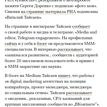
РИА «Новости» с репортажем о мотопробеге
памяти Сергея Доренко с подписью «фото мои».
Снимки
на странице материала РИА
подписаны
«Виталий Тайсаев».
На странице в инстаграме Тайсаев
сообщает
о своей работе в медиа и телеграме: «Media and
editor, Telegram engagement». На профильных
сайтах
и у себя в
блоге
он представляется SMM-
специалистом. В интервью
рассказывает
, что
«занимался развитием… сообществ с аудиторией
более 20 миллионов пользователей» и пришел
в SMM-маркетинг «из науки».
В блоге на Medium Тайсаев
пишет
, что работал
«в digital, marketing агентствах на позиции
копирайтера, проект-менеджера, менеджера
по социальным сетям». Тайсаев
рассказывает
о «ведении… рекламных, CPA-кампаний для
крупных миллионных сообществ во „ВКонтакте“».