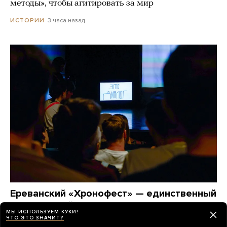
методы», чтобы агитировать за мир
3 часа назад
ИСТОРИИ
Ереванский «Хронофест» — единственный
театральный фестиваль, в афише
МЫ ИСПОЛЬЗУЕМ КУКИ!
которого есть и спектакли из России,
ЧТО ЭТО ЗНАЧИТ?