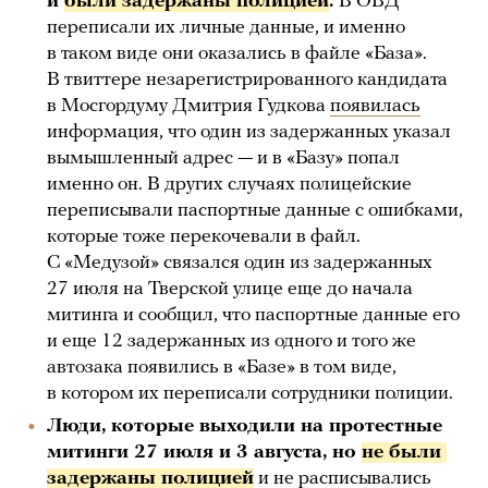
и
были задержаны полицией
.
В ОВД
переписали их личные данные, и именно
в таком виде они оказались в файле «База».
В твиттере незарегистрированного кандидата
в Мосгордуму Дмитрия Гудкова
появилась
информация, что один из задержанных указал
вымышленный адрес — и в «Базу» попал
именно он. В других случаях полицейские
переписывали паспортные данные с ошибками,
которые тоже перекочевали в файл.
С «Медузой» связался один из задержанных
27 июля на Тверской улице еще до начала
митинга и сообщил, что паспортные данные его
и еще 12 задержанных из одного и того же
автозака появились в «Базе» в том виде,
в котором их переписали сотрудники полиции.
Люди, которые выходили на протестные
митинги 27 июля и 3 августа, но
не были 
задержаны полицией
и не расписывались