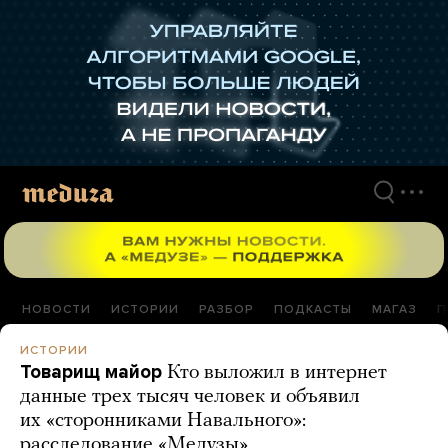
Перейти
к
материалам
НОВОСТИ
ИСТОРИИ
РАЗБОР
ПОДКАСТЫ
МАГАЗ
П
ИСТОРИИ
Товарищ майор
Кто выложил в интернет
данные трех тысяч человек и объявил
их «сторонниками Навального»:
расследование «Медузы»