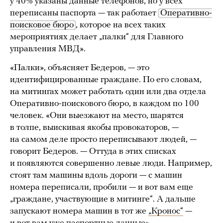
у 40% указаны данные телефонов, но у всех
переписаны паспорта — так работает
Оперативно-
поисковое бюро
, которое на всех таких
мероприятиях делает „палки“ для Главного
управления МВД».
«Палки», объясняет Бедеров, — это
идентифицированные граждане. По его словам,
на митингах может работать один или два отдела
Оперативно-поискового бюро, в каждом по 100
человек. «Они выезжают на место, шарятся
в толпе, выискивая якобы провокаторов, —
на самом деле просто переписывают людей, —
говорит Бедеров. — Оттуда в этих списках
и появляются совершенно левые люди. Например,
стоят там машины вдоль дороги — с машин
номера переписали, пробили — и вот вам еще
„граждане, участвующие в митинге“. А дальше
запускают номера машин в тот же
„Кронос“
—