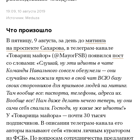
19:09, 10 августа 2019
Источник:
Meduza
Что произошло
В пятницу, 9 августа, за день до
митинга
на проспекте Сахарова
, в телеграм-канале
«Товарищ майор» (@MayorFSB) появился
пост
со словами:
«Слушай, ну эти идиоты в чате
Команды Навального совсем обезумели — они
случайно выложили прямо в свой чат ВСЮ базу
своих сторонников для призывов людей на митинг.
Там вообще все: паспорта, телефоны, адреса их.
Вообще все! Нам даже делать нечего теперь, ну они
сами себя спалили. Господи, ну какие же идиоты!»
У «Товарища майора» — почти 30 тысяч
подписчиков. В описании телеграм-канала его
авторы называют себя «твоим личным куратором
из ФСБ». По вопросам сотрудничества предлагают