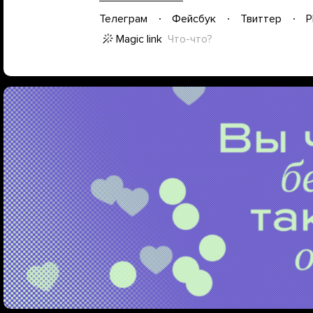
Телеграм
Фейсбук
Твиттер
P
Magic link
Что-что?