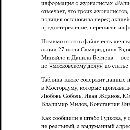
информация о журналистах «Ради
отмечает, что троих журналистов,
полиция остановила перед акцией
предостережение, переписав инф
Помимо этого в файле есть личн
акции 27 июля Самариддина Радж
Миняйло и Данила Беглеца — все
по
«московскому делу»
по статье
Таблица также содержит данные 
в Мосгордуму, которые призывали
Любовь Соболь, Иван Жданов, Юл
Владимир Милов, Константин Янка
Как
сообщили
в штабе Гудкова, у 
не реальный, а выдуманный адрес