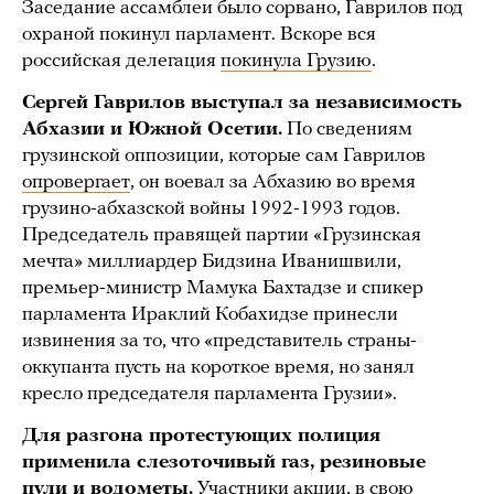
Заседание ассамблеи было сорвано, Гаврилов под
охраной покинул парламент. Вскоре вся
российская делегация
покинула Грузию
.
Сергей Гаврилов выступал за независимость
Абхазии и Южной Осетии.
По сведениям
грузинской оппозиции, которые сам Гаврилов
опровергает
, он воевал за Абхазию во время
грузино-абхазской войны 1992-1993 годов.
Председатель правящей партии «Грузинская
мечта» миллиардер Бидзина Иванишвили,
премьер-министр Мамука Бахтадзе и спикер
парламента Ираклий Кобахидзе принесли
извинения за то, что «представитель страны-
оккупанта пусть на короткое время, но занял
кресло председателя парламента Грузии».
Для разгона протестующих полиция
применила слезоточивый газ, резиновые
пули и водометы.
Участники акции, в свою