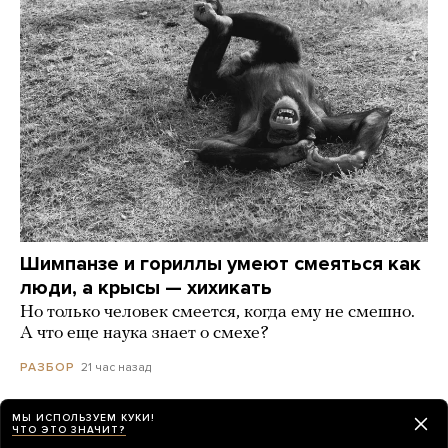
Шимпанзе и гориллы умеют смеяться как
люди, а крысы — хихикать
Но только человек смеется, когда ему не смешно.
А что еще наука знает о смехе?
21 час назад
РАЗБОР
МЫ ИСПОЛЬЗУЕМ КУКИ!
ЧТО ЭТО ЗНАЧИТ?