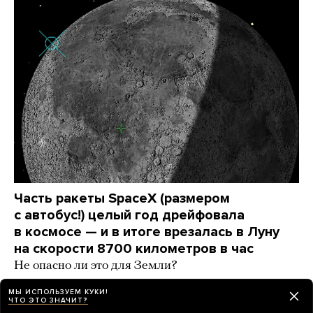
Часть ракеты SpaceX (размером
с автобус!) целый год дрейфовала
в космосе — и в итоге врезалась в Луну
на скорости 8700 километров в час
Не опасно ли это для Земли?
день назад
РАЗБОР
МЫ ИСПОЛЬЗУЕМ КУКИ!
ЧТО ЭТО ЗНАЧИТ?