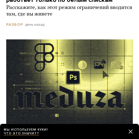
Расскажите, как этот режим ограничений вводится
там, где вы живете
день назад
РАЗБОР
Работа в «Медузе»! Мы ищем
МЫ ИСПОЛЬЗУЕМ КУКИ!
ЧТО ЭТО ЗНАЧИТ?
фоторедактора