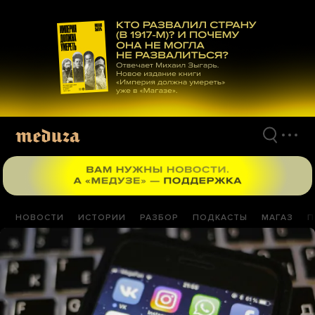
Перейти
к
материалам
НОВОСТИ
ИСТОРИИ
РАЗБОР
ПОДКАСТЫ
МАГАЗ
П