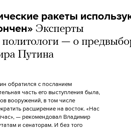
ические ракеты использу
ончен»
Эксперты
и политологи — о предвыб
ира Путина
тин обратился с посланием
ельная часть его выступления была,
дов вооружений, в том числе
кратить расширение на восток. «Нас
ейчас», — рекомендовал Владимир
татам и сенаторам. И без того