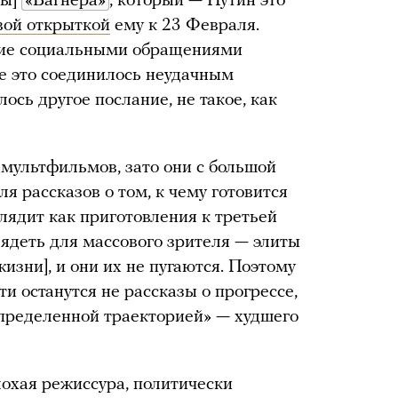
пы]
«Вагнера»
, который — Путин это
вой открыткой
ему к 23 Февраля.
ние социальными обращениями
се это соединилось неудачным
ось другое послание, не такое, как
мультфильмов, зато они с большой
я рассказов о том, к чему готовится
глядит как приготовления к третьей
лядеть для массового зрителя — элиты
изни], и они их не пугаются. Поэтому
яти останутся не рассказы о прогрессе,
еопределенной траекторией» — худшего
лохая режиссура, политически