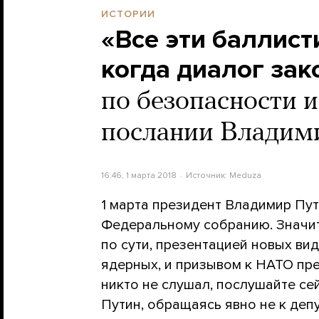
ИСТОРИИ
«Все эти баллист
когда диалог зак
по безопасности 
послании Владим
16:46, 1 марта 2018
Источник:
Meduza
1 марта президент Владимир Пу
Федеральному собранию. Значит
по сути, презентацией новых ви
ядерных, и призывом к НАТО пре
никто не слушал, послушайте с
Путин, обращаясь явно не к депу