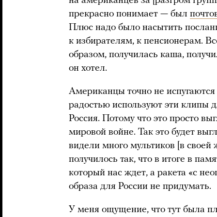
на американцев за [разгром груп
прекрасно понимает — был
почто
Плюс надо было насытить посла
к избирателям, к пенсионерам. В
образом, получилась каша, получил
он хотел.
Американцы точно не испугаются 
радостью используют эти клипы дл
Россия. Потому что это просто вы
мировой войне. Так это будет выг
видели много мультиков [в своей ж
получилось так, что в итоге в пам
который нас ждет, а ракета «с н
образа для России не придумать.
У меня ощущение, что тут была п