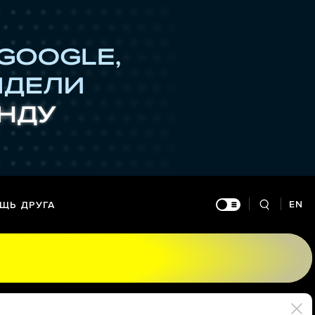
EN
ЩЬ ДРУГА