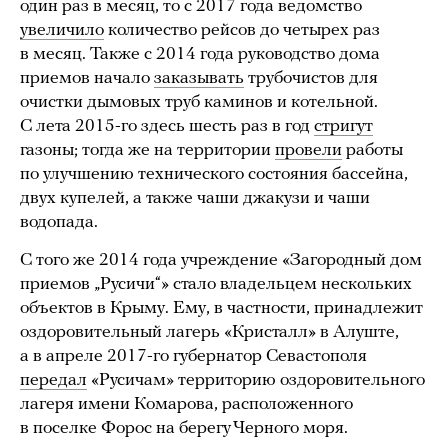
один раз в месяц, то с 2017 года ведомство
увеличило
количество рейсов до четырех раз
в месяц. Также с 2014 года руководство дома
приемов начало
заказывать
трубочистов для
очистки дымовых труб каминов и котельной.
С лета 2015-го здесь шесть раз в год
стригут
газоны; тогда же на территории
провели
работы
по улучшению технического состояния бассейна,
двух купелей, а также чаши джакузи и чаши
водопада.
С того же 2014 года учреждение «Загородный дом
приемов „Русичи“» стало владельцем нескольких
объектов в Крыму. Ему, в частности, принадлежит
оздоровительный лагерь «Кристалл» в Алуште,
а в апреле 2017-го губернатор Севастополя
передал
«Русичам» территорию оздоровительного
лагеря имени Комарова, расположенного
в поселке Форос на берегу Черного моря.