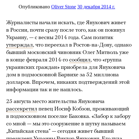
Журналисты начали искать, где Янукович живет
в России, почти сразу после того, как он покинул
Украину, — с весны 2014 года. Сам политик
утверждал
, что переехал в Ростов-на-Дону, однако
бывший московский чиновник Олег Митволь уже
в конце февраля 2014-го
сообщил
, что «группа
украинских граждан» приобрела для Януковича
дом в подмосковной Барвихе за 52 миллиона
долларов. Впрочем, никаких подтверждений этой
информации так и не нашлось.
25 августа место жительства Януковича
рассекретил
певец Иосиф Кобзон, проживающий
в подмосковном поселке Баковка. «Забор к забору
со мной — мы это сооружение в шутку называем
„Китайская стена“ — сегодня живет бывший
президент Украины Виктор Янукович. Его туда