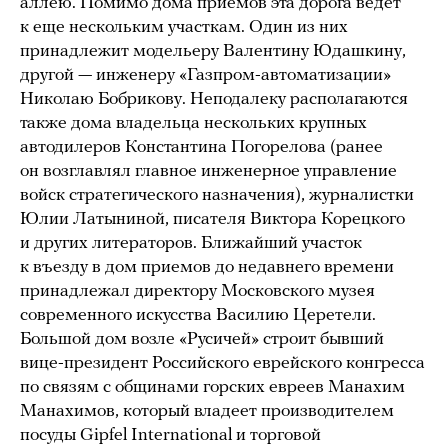
аллею. Помимо дома приемов эта дорога ведет
к еще нескольким участкам. Один из них
принадлежит модельеру Валентину Юдашкину,
другой — инженеру «Газпром-автоматизации»
Николаю Бобрикову. Неподалеку располагаются
также дома владельца нескольких крупных
автодилеров Константина Погорелова (ранее
он возглавлял главное инженерное управление
войск стратегического назначения), журналистки
Юлии Латыниной, писателя Виктора Корецкого
и других литераторов. Ближайший участок
к въезду в дом приемов до недавнего времени
принадлежал директору Московского музея
современного искусства Василию Церетели.
Большой дом возле «Русичей» строит бывший
вице-президент Российского еврейского конгресса
по связям с общинами горских евреев Манахим
Манахимов, который владеет производителем
посуды Gipfel International и торговой