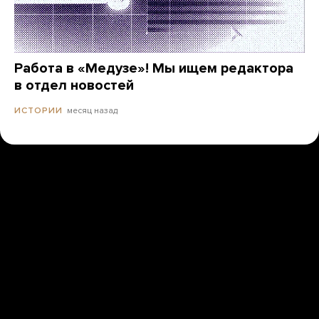
Работа в «Медузе»! Мы ищем редактора
в отдел новостей
месяц назад
ИСТОРИИ