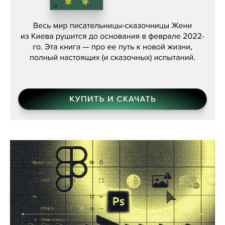
Женя Бережная, «(Не) о войне»