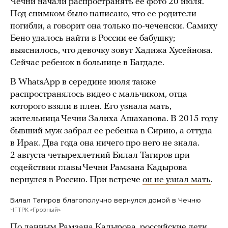
Чечни начали распространять ее фото 20 июля.
Под снимком было написано, что ее родители
погибли, а говорит она только по-чеченски. Самиху
Бено удалось найти в России ее бабушку;
выяснилось, что девочку зовут Хадижа Хусейнова.
Сейчас ребенок в больнице в Багдаде.
В WhatsApp в середине июля также
распространялось видео с мальчиком, отца
которого взяли в плен. Его узнала мать,
жительница Чечни Залиха Ашаханова. В 2015 году
бывший муж забрал ее ребенка в Сирию, а оттуда
в Ирак. Два года она ничего про него не знала.
2 августа четырехлетний Билал Тагиров при
содействии главы Чечни Рамзана Кадырова
вернулся в Россию. При встрече
он не узнал мать
.
Билал Тагиров благополучно вернулся домой в Чечню
ЧГТРК «Грозный»
По
данным
Рамзана Кадырова, российские дети