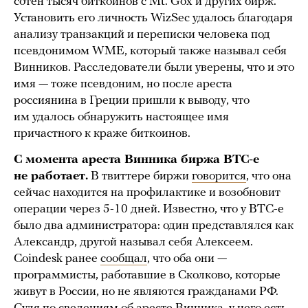
сотен тысяч биткоинов с Mt. Gox и других бирж.
Установить его личность WizSec удалось благодаря
анализу транзакций и переписки человека под
псевдонимом WME, который также называл себя
Винников. Расследователи были уверены, что и это
имя — тоже псевдоним, но после ареста
россиянина в Греции пришли к выводу, что
им удалось обнаружить настоящее имя
причастного к краже биткоинов.
С момента ареста Винника биржа BTC-e
не работает.
В твиттере биржи
говорится
, что она
сейчас находится на профилактике и возобновит
операции через 5-10 дней. Известно, что у BTC-e
было два администратора: один представлялся как
Александр, другой называл себя Алексеем.
Coindesk ранее
сообщал
, что оба они —
программисты, работавшие в Сколково, которые
живут в России, но не являются гражданами РФ.