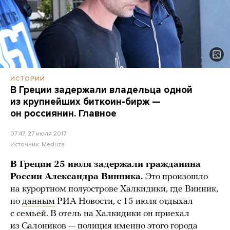
ИСТОРИИ
В Греции задержали владельца одной
из крупнейших биткоин-бирж —
он россиянин. Главное
07:47, 27 июля 2017
Источник:
Meduza
В Греции 25 июля задержали гражданина
России Александра Винника.
Это произошло
на курортном полуострове Халкидики, где Винник,
по
данным
РИА Новости, с 15 июля отдыхал
с семьей. В отель на Халкидики он приехал
из Салоников — полиция именно этого города