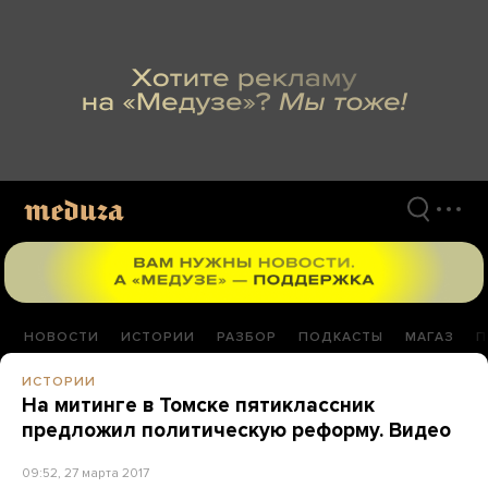
Перейти
к
материалам
НОВОСТИ
ИСТОРИИ
РАЗБОР
ПОДКАСТЫ
МАГАЗ
П
ИСТОРИИ
На митинге в Томске пятиклассник
предложил политическую реформу. Видео
09:52, 27 марта 2017