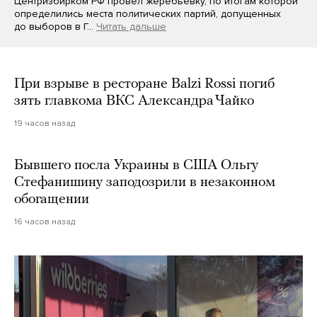
Центризбирком РФ провел жеребьевку, по итогам которой
определились места политических партий, допущенных
до выборов в Г…
Читать дальше
При взрыве в ресторане Balzi Rossi погиб
зять главкома ВКС Александра Чайко
19 часов назад
Бывшего посла Украины в США Ольгу
Стефанишину заподозрили в незаконном
обогащении
16 часов назад